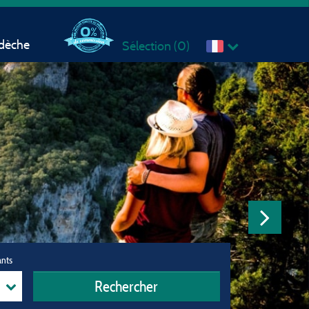
rdèche
Sélection (
0
)
ants
Rechercher