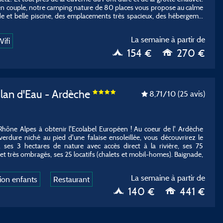
 en couple, notre camping nature de 80 places vous propose au calme
e et belle piscine, des emplacements très spacieux, des hébergem
...
La semaine à partir de
ifi
154 €
270 €
lan d'Eau - Ardèche
8,71
/10
(25 avis)
hône Alpes à obtenir l'Ecolabel Européen ! Au coeur de l' Ardèche
erdure niché au pied d'une falaise ensoleillée, vous découvrirez le
s 3 hectares de nature avec accès direct à la rivière, ses 75
 très ombragés, ses 25 locatifs (chalets et mobil-homes). Baignade,
La semaine à partir de
ion enfants
Restaurant
140 €
441 €