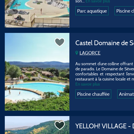
son
...
En savoir plus
Parc aquatique
Piscine 
Castel Domaine de S
LAGORCE
Au sommet d’une colline offrant 
de paradis. Le Domaine de Séveni
confortables et respectant l’e
restaurant à la cuisine locale et 
En savoir plus
Piscine chauffée
Animat
YELLOH! VILLAGE - 