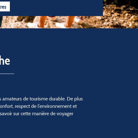
 l'année
5 étoiles
4 étoiles
3 étoiles
tres
he
es amateurs de tourisme durable. De plus
onfort, respect de l’environnement et
 savoir sur cette manière de voyager