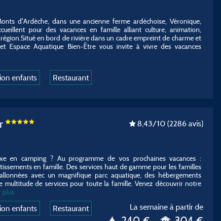
onts d'Ardèche, dans une ancienne ferme ardéchoise, Véronique,
cueillent pour des vacances en famille alliant culture, animation,
région.Situé en bord de rivière dans un cadre empreint de charme et
 et Espace Aquatique Bien-Être vous invite à vivre des vacances
ion enfants
Restaurant
r
8,43
/10
(2286 avis)
uxe en camping ? Au programme de vos prochaines vacances :
issements en famille. Des services haut de gamme pour les familles
vallonnées avec un magnifique parc aquatique, des hébergements
 multitude de services pour toute la famille. Venez découvrir notre
 plus
La semaine à partir de
ion enfants
Restaurant
240 €
304 €