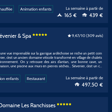
La semaine à partir de
chauffée
Animation enfants
165 €
439 €
évenier & Spa
9,47
/10
(309 avis)
une vue imprenable sur la garrigue ardéchoise se niche un petit coin
er, c’est un ancien domaine viticole transformé en village de chalets
nvironnement. On y retrouve des airs d’antan, une bonne cave, un
maison, une piscine aux murs en pierres sèches… Sévenier, c’est un c...
La semaine à partir de
ion enfants
Restaurant
497,50 €
Domaine Les Ranchisses