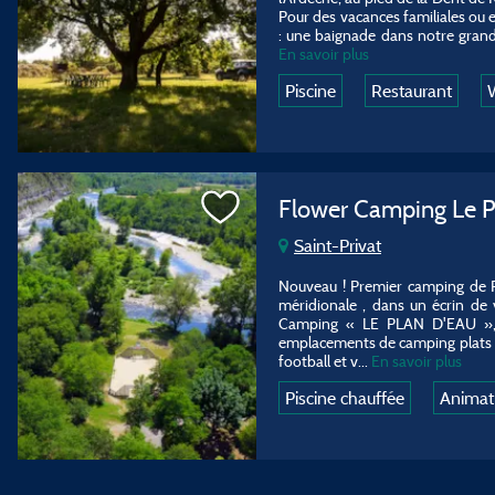
Pour des vacances familiales ou
: une baignade dans notre grand
En savoir plus
Piscine
Restaurant
W
Flower Camping Le P
Saint-Privat
Nouveau ! Premier camping de R
méridionale , dans un écrin de v
Camping « LE PLAN D'EAU », se
emplacements de camping plats et
football et v...
En savoir plus
Piscine chauffée
Animat