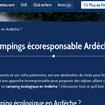
estaurant
Wifi
Club enfant
Animaux acceptés
Ouvert à
Plus de fil
 en Ardèche ?
ampings écoresponsable Ardèc
servés et son riche patrimoine, est une destination de choix pour l
 une approche écoresponsable pour proposer des séjours alliant c
r un
? Découvrez tout ce qu’il faut
camping écologique en Ardèche
ping écologique en Ardèche ?