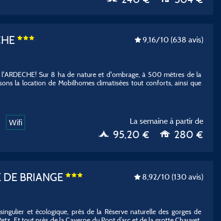
CHE
9,16
/10
(638 avis)
 l'ARDECHE! Sur 8 ha de nature et d'ombrage, à 500 métres de la
ons la location de Mobilhomes climatisées tout conforts, ainsi que
La semaine à partir de
Wifi
95,20 €
280 €
 DE BRIANGE
8,92
/10
(130 avis)
ngulier et écologique, près de la Réserve naturelle des gorges de
Retz. Et tout près de la Caverne du Pont d’arc et de la grotte Chauvet.