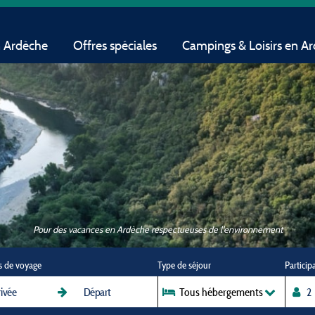
n Ardèche
Offres spéciales
Campings & Loisirs en A
Pour des vacances en Ardèche respectueuses de l'environnement
s de voyage
Type de séjour
Particip
Tous hébergements