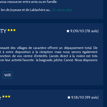
 vous ressourcer entre amis ou en famille.
3 km de Joyeuse et de Lablachère au
...
En savoir plus
NTY
9,09
/10
(78 avis)
 beauté des villages de caractère offrent un dépaysement total. De
à votre disposition à la réception mais nous serons également
nction de vos centre d’intérêts. L’accès direct à la rivière est très
er leur activité favorite : la baignade, pêche, Canoë. Nous disposons
Wifi
e
9,18
/10
(99 avis)