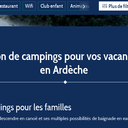
estaurant
Wifi
Club enfant
Animaux acceptés
Ouvert à
Plus de fil
on de campings pour vos vacan
en Ardèche
ngs pour les familles
descendre en canoë et ses multiples possibilités de baignade en ea