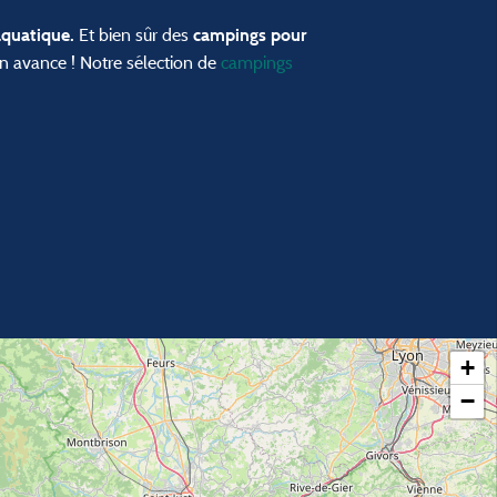
Et bien sûr des
aquatique.
campings pour
 en avance ! Notre sélection de
campings
+
−