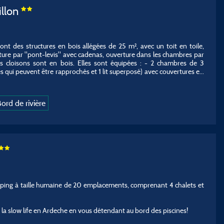
illon
nt des structures en bois allégées de 25 m², avec un toit en toile,
ture par "pont-levis" avec cadenas, ouverture dans les chambres par
les cloisons sont en bois. Elles sont équipées : - 2 chambres de 3
s qui peuvent être rapprochés et 1 lit superposé) avec couvertures e
...
ord de rivière
ping à taille humaine de 20 emplacements, comprenant 4 chalets et
 la slow life en Ardeche en vous détendant au bord des piscines!