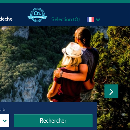
rdèche
Sélection (
0
)
ants
Rechercher