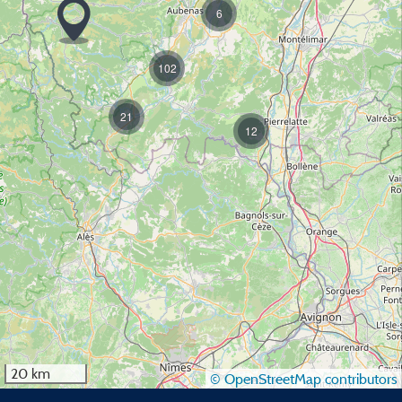
6
102
21
12
20 km
© OpenStreetMap contributors