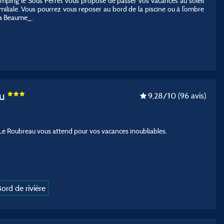
 camping le Sous Perret vous propose de passer vos vacances au soleil
iliale. Vous pourrez vous reposer au bord de la piscine ou à l’ombre
_La Beaume_.
au
9,28
/10
(96 avis)
, Le Roubreau vous attend pour vos vacances inoubliables.
ord de rivière