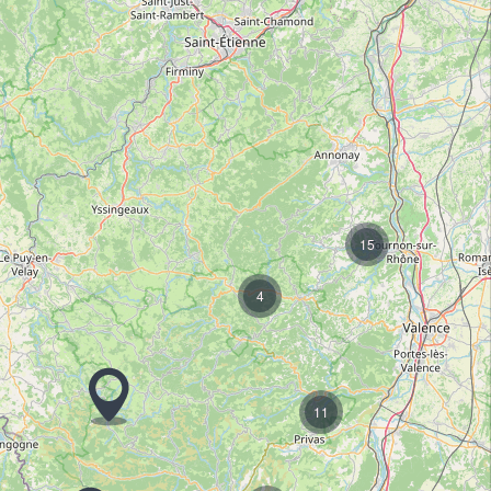
15
4
11