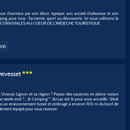
ous charmera par son décor typique, son accueil chaleureux et son
g pour tous : farniente, sport ou découverte. Ici nous cultivons la
 CONVIVIALES AU COEUR DE L'ARDECHE TOURISTIQUE.
ifi
Devesset
 Vivarais Lignon et sa région ? Passer des vacances en pleine nature
un week-end ?... le Camping** du Lac est là pour vous accueillir. Situé
dans un environnement boisé et ombragé à environ 100 m du bord de
éalement équipé pour vous recevoir.