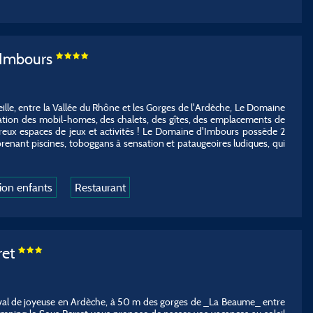
'Imbours
lle, entre la Vallée du Rhône et les Gorges de l'Ardèche, Le Domaine
ation des mobil-homes, des chalets, des gîtes, des emplacements de
eux espaces de jeux et activités ! Le Domaine d'Imbours possède 2
enant piscines, toboggans à sensation et pataugeoires ludiques, qui
ion enfants
Restaurant
ret
val de joyeuse en Ardèche, à 50 m des gorges de _La Beaume_ entre