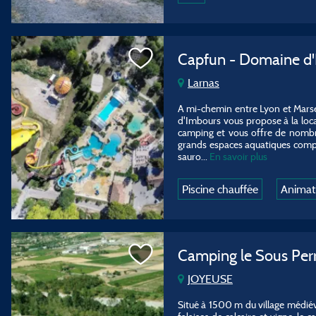
Capfun - Domaine d
Larnas
A mi-chemin entre Lyon et Marsei
d'Imbours vous propose à la loc
camping et vous offre de nombr
grands espaces aquatiques compr
sauro...
En savoir plus
Piscine chauffée
Animat
Camping le Sous Per
JOYEUSE
Situé à 1500 m du village médié