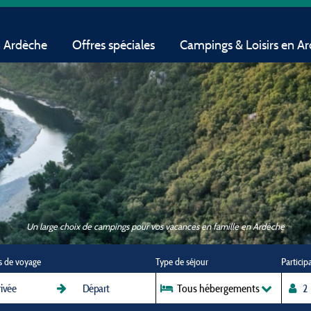
n Ardèche
Offres spéciales
Campings & Loisirs en A
Un large choix de campings pour vos vacances en famille en Ardèche
s de voyage
Type de séjour
Particip
Tous hébergements