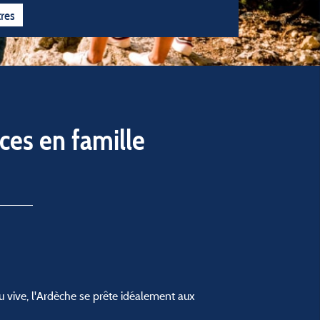
 l'année
5 étoiles
4 étoiles
3 étoiles
tres
ces en famille
u vive, l'Ardèche se prête idéalement aux