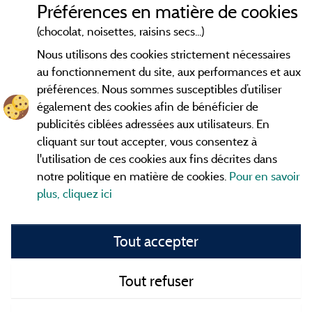
Préférences en matière de cookies
Conditions générales d'utilisation
(chocolat, noisettes, raisins secs...)
Nous utilisons des cookies strictement nécessaires
Contact
au fonctionnement du site, aux performances et aux
préférences. Nous sommes susceptibles d’utiliser
CGV
également des cookies afin de bénéficier de
publicités ciblées adressées aux utilisateurs. En
Les meilleurs
. Consultez les fiches de
campings en Ardèche
cliquant sur tout accepter, vous consentez à
nos adhérents et découvrez nos meilleures offres dans les
l'utilisation de ces cookies aux fins décrites dans
Gorges de l'Ardèche
, le célèbre
, la grotte de l'Aven
Pont d'Arc
notre politique en matière de cookies.
Pour en savoir
d'Orgnac, Le mont Gerbier de Jonc ou le mont Mézenc...
plus, cliquez ici
informez vous directement ici en ligne avant de contacter le
camping pour réserver votre séjour préféré.
Tout accepter
Faites vous votre propre idée du camping, au pied d'un lac,
avec club
enfants
, avec vos animaux de compagnie, sous la
tente, en
camping car
ou dans un mobil home ou même de
Tout refuser
façon insolite ... Choisissez vos vacances idéales !