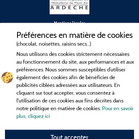
Mentions légales
Préférences en matière de cookies
Conditions générales d'utilisation
(chocolat, noisettes, raisins secs...)
Nous utilisons des cookies strictement nécessaires
Contact
au fonctionnement du site, aux performances et aux
préférences. Nous sommes susceptibles d’utiliser
CGV
également des cookies afin de bénéficier de
publicités ciblées adressées aux utilisateurs. En
Les meilleurs
. Consultez les fiches de
campings en Ardèche
cliquant sur tout accepter, vous consentez à
nos adhérents et découvrez nos meilleures offres dans les
l'utilisation de ces cookies aux fins décrites dans
Gorges de l'Ardèche
, le célèbre
, la grotte de l'Aven
Pont d'Arc
notre politique en matière de cookies.
Pour en savoir
d'Orgnac, Le mont Gerbier de Jonc ou le mont Mézenc...
plus, cliquez ici
informez vous directement ici en ligne avant de contacter le
camping pour réserver votre séjour préféré.
Tout accepter
Faites vous votre propre idée du camping, au pied d'un lac,