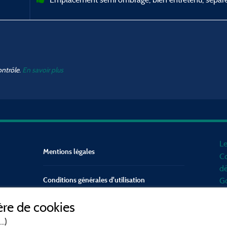
ontrôle.
En savoir plus
Le
Mentions légales
Co
dé
Conditions générales d'utilisation
Go
d'
re de cookies
mo
Contact
Mé
..)