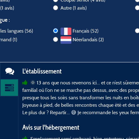
l
(1 avis)
Autre
(1 avis)
gue :
les langues (56)
Français (52)
mand (1)
Néerlandais (2)
L'établissement
🌞 13 ans que nous revenons ici… et ce n’est sûrem
familial où l’on ne se marche pas dessus, avec des propr
presque tous les soirs sans transformer les nuits en boîte 
Joyeuse à pied, de belles rencontres chaque été et des en
Le plus dur ? Repartir… 😅 Je recommande les yeux ferm
Avis sur l'hébergement
Emplacement semi ombragé, bien entretenu, séparé 