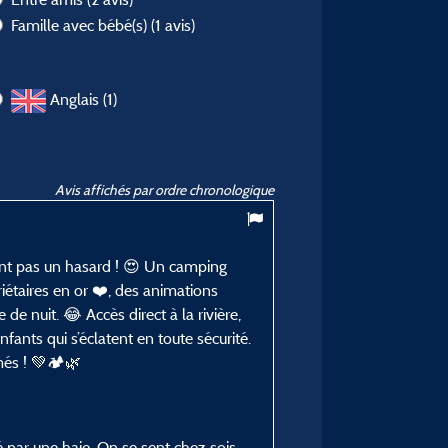
Famille avec bébé(s)
(1 avis)
Anglais (1)
Avis affichés par ordre chronologique
9,5
/ 10
ent pas un hasard ! 😍 Un camping
Joëlle K
iétaires en or ❤️, des animations
Posté le 21/07/2026
de nuit. 😂 Accès direct à la rivière,
Type de séjour :
fants qui s’éclatent en toute sécurité.
En famille avec enfant(s)
és ! 💚🏕️🌿
Hébergement :
Emplacement camping
par une haie. On se sent chez sois.
Période du séjour :