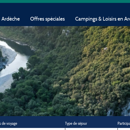
n Ardèche
Offres spéciales
Campings & Loisirs en A
s de voyage
Type de séjour
Particip