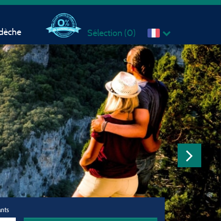
rdèche
Sélection (
0
)
ants