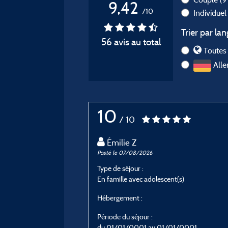
9,42
/10
Individue
Trier par lan
56 avis au total
Toutes 
Alle
10
/ 10
Émilie Z
Posté le 07/08/2026
Type de séjour :
En famille avec adolescent(s)
Hébergement :
Période du séjour :
du 01/01/0001 au 01/01/0001