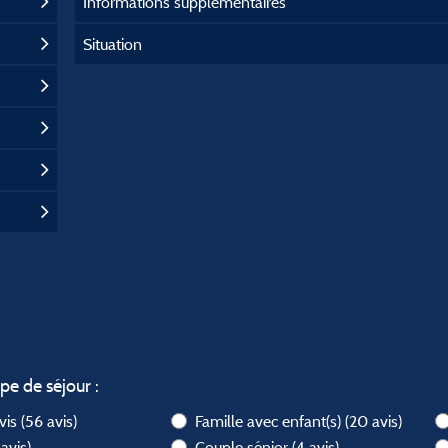
Informations supplémentaires
Situation
ype de séjour :
avis
(56 avis)
Famille avec enfant(s)
(20 avis)
 avis)
Couple sénior
(4 avis)