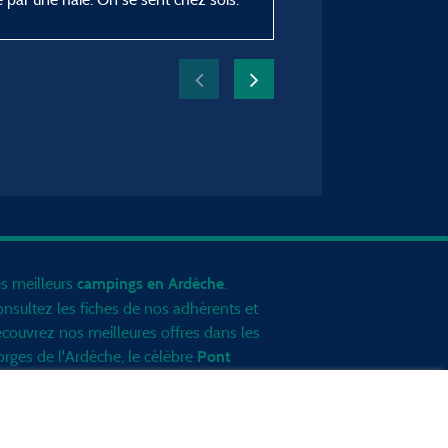
du 11/07/2026 au 18/07
s meilleurs
.
campings en Ardèche
nsultez les fiches de nos adhérents et
couvrez nos meilleures offres dans les
rges de l'Ardèche
, le célèbre
Pont
, la grotte de l'Aven d'Orgnac, Le
Arc
nt Gerbier de Jonc ou le mont
zenc... informez vous directement ici