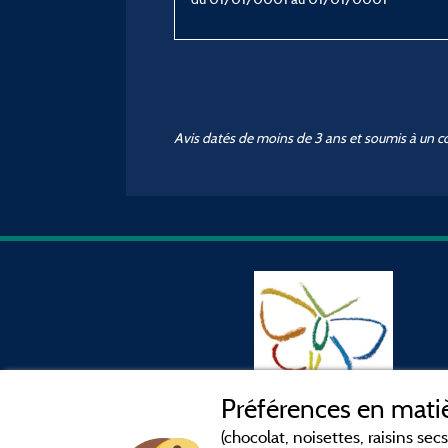
Avis datés de moins de 3 ans et soumis à un c
Préférences en matiè
(chocolat, noisettes, raisins secs.