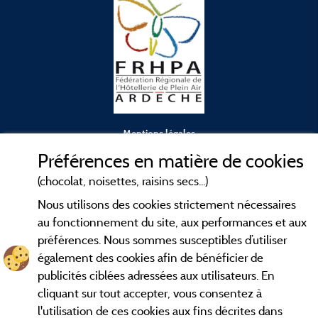
Mentions légales
Préférences en matière de cookies
Conditions générales d'utilisation
(chocolat, noisettes, raisins secs...)
Nous utilisons des cookies strictement nécessaires
Contact
au fonctionnement du site, aux performances et aux
préférences. Nous sommes susceptibles d’utiliser
CGV
également des cookies afin de bénéficier de
publicités ciblées adressées aux utilisateurs. En
Les meilleurs
. Consultez les fiches de
campings en Ardèche
cliquant sur tout accepter, vous consentez à
nos adhérents et découvrez nos meilleures offres dans les
l'utilisation de ces cookies aux fins décrites dans
Gorges de l'Ardèche
, le célèbre
, la grotte de l'Aven
Pont d'Arc