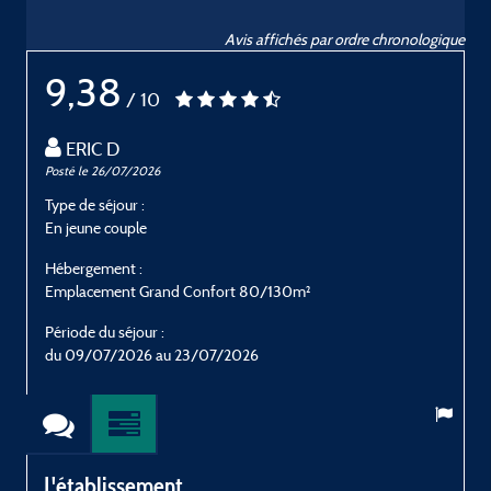
Avis affichés par ordre chronologique
9,38
/ 10
ERIC D
Posté le 26/07/2026
P
Type de séjour :
T
En jeune couple
E
Hébergement :
H
Emplacement Grand Confort 80/130m²
E
Période du séjour :
P
du 09/07/2026 au 23/07/2026
L'établissement