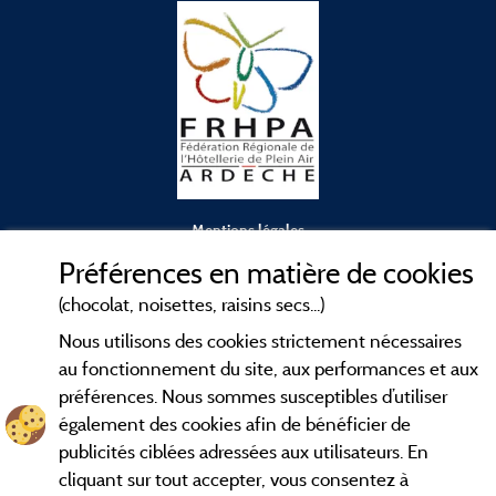
Mentions légales
Préférences en matière de cookies
Conditions générales d'utilisation
(chocolat, noisettes, raisins secs...)
Nous utilisons des cookies strictement nécessaires
Contact
au fonctionnement du site, aux performances et aux
préférences. Nous sommes susceptibles d’utiliser
CGV
également des cookies afin de bénéficier de
publicités ciblées adressées aux utilisateurs. En
Les meilleurs
. Consultez les fiches de
campings en Ardèche
cliquant sur tout accepter, vous consentez à
nos adhérents et découvrez nos meilleures offres dans les