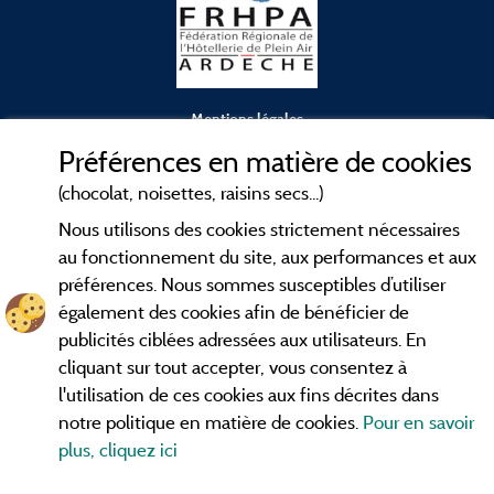
Mentions légales
Préférences en matière de cookies
Conditions générales d'utilisation
(chocolat, noisettes, raisins secs...)
Nous utilisons des cookies strictement nécessaires
Contact
au fonctionnement du site, aux performances et aux
préférences. Nous sommes susceptibles d’utiliser
CGV
également des cookies afin de bénéficier de
publicités ciblées adressées aux utilisateurs. En
Les meilleurs
. Consultez les fiches de
campings en Ardèche
cliquant sur tout accepter, vous consentez à
nos adhérents et découvrez nos meilleures offres dans les
l'utilisation de ces cookies aux fins décrites dans
Gorges de l'Ardèche
, le célèbre
, la grotte de l'Aven
Pont d'Arc
notre politique en matière de cookies.
Pour en savoir
d'Orgnac, Le mont Gerbier de Jonc ou le mont Mézenc...
plus, cliquez ici
informez vous directement ici en ligne avant de contacter le
camping pour réserver votre séjour préféré.