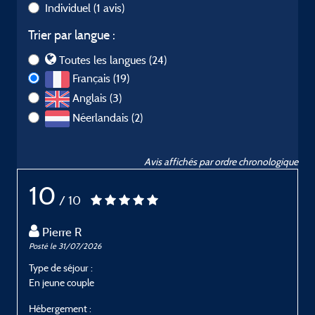
Individuel
(1 avis)
Trier par langue :
Toutes les langues (24)
Français (19)
Anglais (3)
Néerlandais (2)
Avis affichés par ordre chronologique
10
/ 10
Pierre R
Posté le 31/07/2026
P
Type de séjour :
T
En jeune couple
E
Hébergement :
H