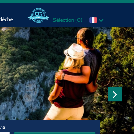
rdèche
Sélection (
0
)
ants