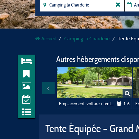
Accueil
Camping la Charderie
Tente Équ
Autres hébergements dispo
Emplacement: voiture + tente/caravane ou camping-car
1-6
Tente Équipée – Grand