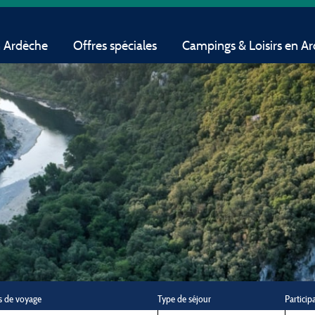
n Ardèche
Offres spéciales
Campings & Loisirs en A
s de voyage
Type de séjour
Particip