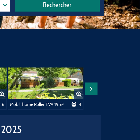
Rechercher
"Prêt À Camper" Nouveauté 2025
1-6
Mobil-home Roller EVA 19m²
4
Mobil-h
é 2025