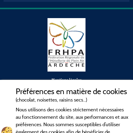
Mentions légales
Préférences en matière de cookies
Conditions générales d'utilisation
(chocolat, noisettes, raisins secs...)
Nous utilisons des cookies strictement nécessaires
Contact
au fonctionnement du site, aux performances et aux
préférences. Nous sommes susceptibles d’utiliser
CGV
également des cookies afin de bénéficier de