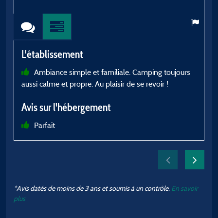
L'établissement
L
Ambiance simple et familiale. Camping toujours
aussi calme et propre. Au plaisir de se revoir !
m
d
Avis sur l'hébergement
l
Parfait
A
b
*Avis datés de moins de 3 ans et soumis à un contrôle.
En savoir
plus