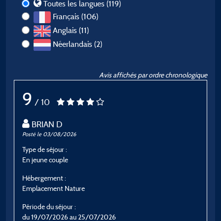
Toutes les langues (119)
Français (106)
Anglais (11)
Néerlandais (2)
Avis affichés par ordre chronologique
9
/ 10
BRIAN D
Posté le 03/08/2026
Po
Type de séjour :
T
En jeune couple
E
Hébergement :
H
Emplacement Nature
E
Période du séjour :
P
du 19/07/2026 au 25/07/2026
d