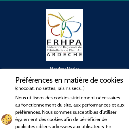
Mentions légales
Préférences en matière de cookies
Conditions générales d'utilisation
(chocolat, noisettes, raisins secs...)
Nous utilisons des cookies strictement nécessaires
Contact
au fonctionnement du site, aux performances et aux
préférences. Nous sommes susceptibles d’utiliser
CGV
également des cookies afin de bénéficier de
publicités ciblées adressées aux utilisateurs. En
Les meilleurs
. Consultez les fiches de
campings en Ardèche