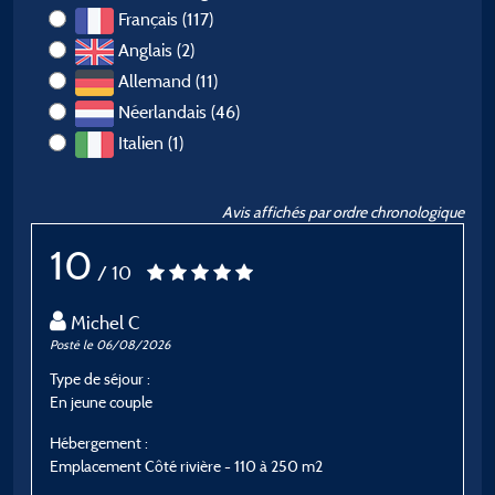
Français (117)
Anglais (2)
Allemand (11)
Néerlandais (46)
Italien (1)
Avis affichés par ordre chronologique
10
/ 10
Michel C
Posté le 06/08/2026
P
Type de séjour :
T
En jeune couple
E
Hébergement :
H
Emplacement Côté rivière - 110 à 250 m2
E