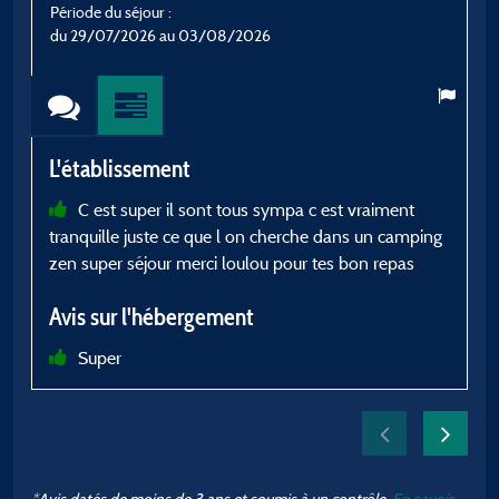
Période du séjour :
P
du 29/07/2026 au 03/08/2026
d
L'établissement
L
C est super il sont tous sympa c est vraiment
tranquille juste ce que l on cherche dans un camping
zen super séjour merci loulou pour tes bon repas
A
Avis sur l'hébergement
Super
*Avis datés de moins de 3 ans et soumis à un contrôle.
En savoir