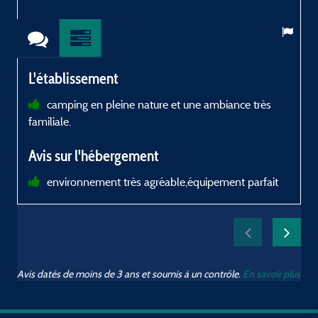
L'établissement
camping en pleine nature et une ambiance très
familiale.
a
c
Avis sur l'hébergement
e
d
environnement très agréable,équipement parfait
t
Avis datés de moins de 3 ans et soumis à un contrôle.
En savoir plus
t