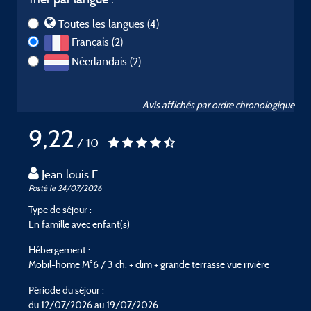
Toutes les langues (4)
Français (2)
Néerlandais (2)
Avis affichés par ordre chronologique
9,22
/ 10
Jean louis F
Posté le 24/07/2026
P
Type de séjour :
T
En famille avec enfant(s)
E
Hébergement :
H
Mobil-home M°6 / 3 ch. + clim + grande terrasse vue rivière
M
Période du séjour :
P
du 12/07/2026 au 19/07/2026