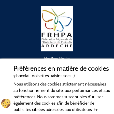
Mentions légales
Préférences en matière de cookies
Conditions générales d'utilisation
(chocolat, noisettes, raisins secs...)
Nous utilisons des cookies strictement nécessaires
Contact
au fonctionnement du site, aux performances et aux
préférences. Nous sommes susceptibles d’utiliser
CGV
également des cookies afin de bénéficier de
publicités ciblées adressées aux utilisateurs. En
Les meilleurs
. Consultez les fiches de
campings en Ardèche