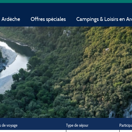
n Ardèche
Offres spéciales
Campings & Loisirs en A
s de voyage
Type de séjour
Particip