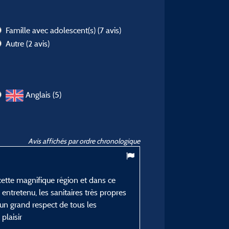
Famille avec adolescent(s)
(7 avis)
Autre
(2 avis)
Anglais (5)
Avis affichés par ordre chronologique
9
/ 10
ette magnifique région et dans ce
Laurent L
entretenu, les sanitaires très propres
Posté le 22/07/2026
un grand respect de tous les
Type de séjour :
plaisir
En famille avec enfant(s)