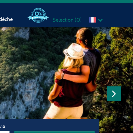
rdèche
Sélection (
0
)
ants