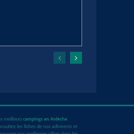
Hébergement :
Tente Lodge équipée D - 2
(sans sanitaires)
Période du séjour :
du 12/07/2026 au 19/07
s meilleurs
.
campings en Ardèche
nsultez les fiches de nos adhérents et
couvrez nos meilleures offres dans les