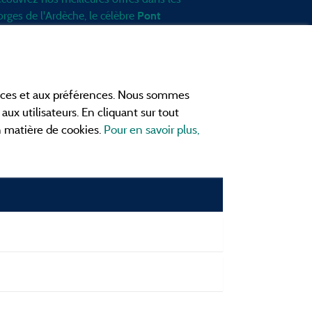
rges de l'Ardèche
, le célèbre
Pont
, la grotte de l'Aven d'Orgnac, Le
Arc
nt Gerbier de Jonc ou le mont
zenc... informez vous directement ici
 ligne avant de contacter le camping
ances et aux préférences. Nous sommes
ur réserver votre séjour préféré.
aux utilisateurs. En cliquant sur tout
ites vous votre propre idée du
en matière de cookies.
Pour en savoir plus,
mping, au pied d'un lac, avec club
fants
, avec vos animaux de
mpagnie, sous la tente, en
camping car
u dans un mobil home ou même de
çon insolite ... Choisissez vos vacances
éales !
us les campings en Ardèche et au
illeur prix !