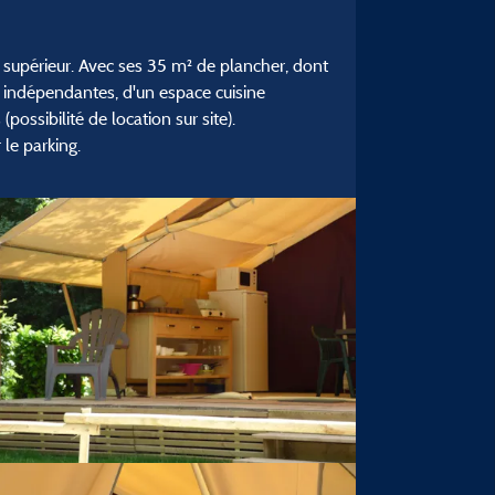
t supérieur. Avec ses 35 m² de plancher, dont
 indépendantes, d'un espace cuisine
possibilité de location sur site).
le parking.