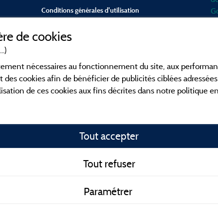
Conditions générales d'utilisation
Go
d'
re de cookies
mo
Contact
Mé
..)
en
CGV
ictement nécessaires au fonctionnement du site, aux perform
po
t des cookies afin de bénéficier de publicités ciblées adressées 
Fa
lisation de ces cookies aux fins décrites dans notre politique 
ca
en
co
Tout accepter
o
fa
id
Tout refuser
To
Paramétrer
me