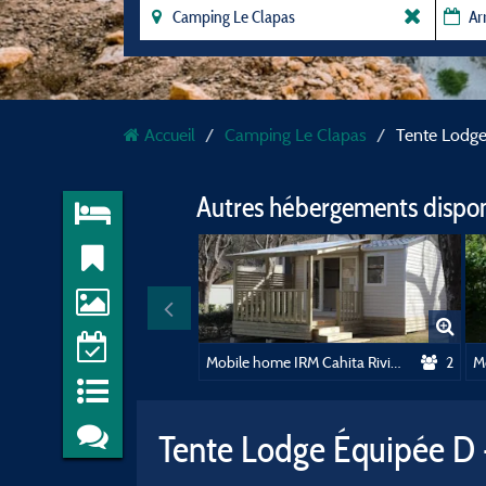
Accueil
Camping Le Clapas
Tente Lodge
Autres hébergements dispo
Mobile home IRM Cahita Riviera D - Climatisé (1 chambre)
2
Tente Lodge Équipée D -