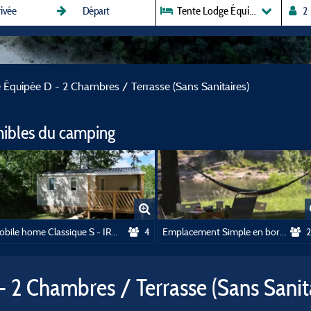
Tente Lodge Équipée D - 2 Chamb
 Équipée D - 2 Chambres / Terrasse (Sans Sanitaires)
nibles du camping
Mobile home Classique S - IRM Loggia - Climatisé (2 chambres)
4
Emplacement Simple en bord de rivière (2 personnes + 1 voiture + 1 tente) - sans électricité
2
 2 Chambres / Terrasse (Sans Sanita