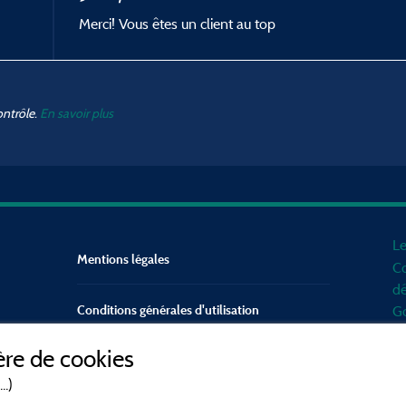
Merci! Vous êtes un client au top
ontrôle.
En savoir plus
Le
Mentions légales
Co
dé
Conditions générales d'utilisation
Go
d'
re de cookies
mo
Contact
Mé
..)
en