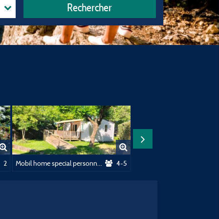
Rechercher
2
Mobil home special personne à mobilité reduite
4-5
Mobile home cure thermale