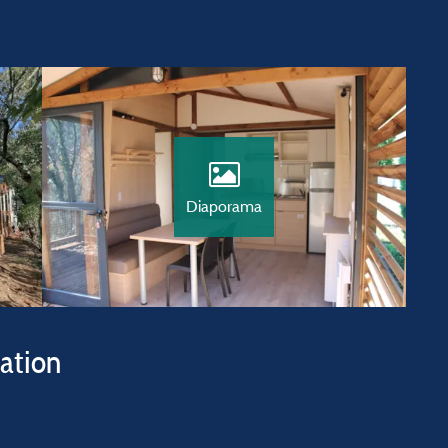
Diaporama
vation