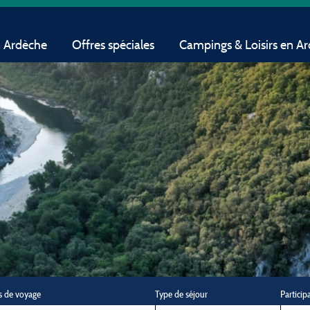
n Ardèche
Offres spéciales
Campings & Loisirs en A
s de voyage
Type de séjour
Particip