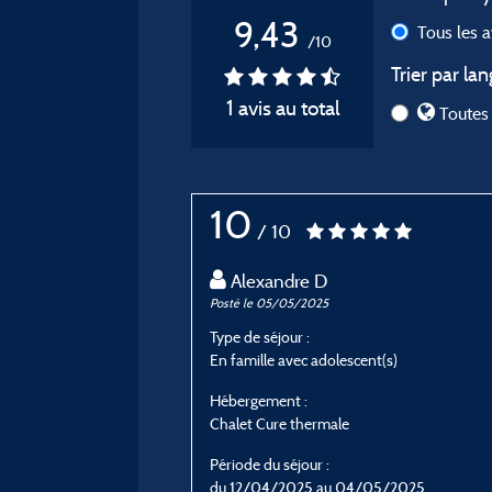
9,43
Tous les 
/10
Trier par lan
1 avis au total
Toutes 
10
/ 10
Alexandre D
Posté le 05/05/2025
Type de séjour :
En famille avec adolescent(s)
Hébergement :
Chalet Cure thermale
Période du séjour :
du 12/04/2025 au 04/05/2025