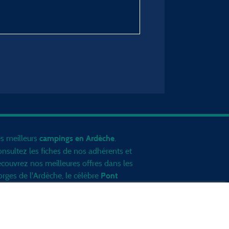
s meilleurs
.
campings en Ardèche
nsultez les fiches de nos adhérents et
couvrez nos meilleures offres dans les
rges de l'Ardèche
, le célèbre
Pont
, la grotte de l'Aven d'Orgnac, Le
Arc
nt Gerbier de Jonc ou le mont
zenc... informez vous directement ici
 ligne avant de contacter le camping