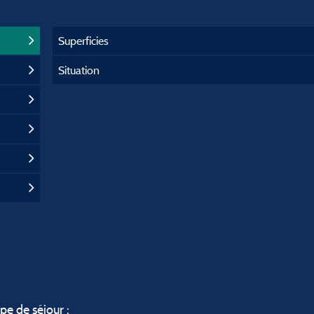
Superficies
Situation
ype de séjour :