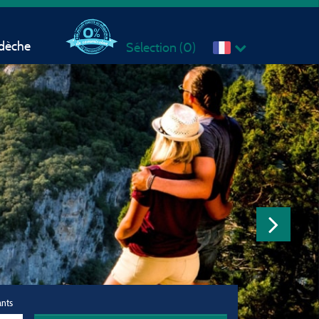
rdèche
Sélection (
0
)
ants