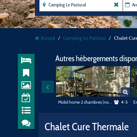
Accueil
Camping Le Pastural
Chalet Cur
Autres hébergements dispo
Mobil home 2 chambres (non climatisé) - 28m²
4-5
E
Chalet Cure Thermale