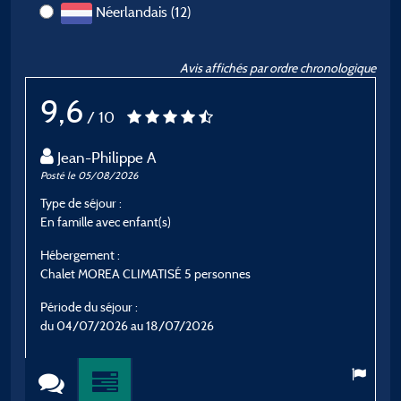
Néerlandais (12)
Avis affichés par ordre chronologique
9,6
/ 10
Jean-Philippe A
Posté le 05/08/2026
P
Type de séjour :
T
En famille avec enfant(s)
E
Hébergement :
H
Chalet MOREA CLIMATISÉ 5 personnes
F
v
Période du séjour :
du 04/07/2026 au 18/07/2026
P
d