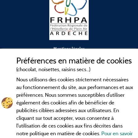
Mentions légales
Préférences en matière de cookies
Conditions générales d'utilisation
(chocolat, noisettes, raisins secs...)
Nous utilisons des cookies strictement nécessaires
Contact
au fonctionnement du site, aux performances et aux
préférences. Nous sommes susceptibles d’utiliser
CGV
également des cookies afin de bénéficier de
publicités ciblées adressées aux utilisateurs. En
Les meilleurs
. Consultez les fiches de
campings en Ardèche
cliquant sur tout accepter, vous consentez à
nos adhérents et découvrez nos meilleures offres dans les
l'utilisation de ces cookies aux fins décrites dans
Gorges de l'Ardèche
, le célèbre
, la grotte de l'Aven
Pont d'Arc
notre politique en matière de cookies.
Pour en savoir
d'Orgnac, Le mont Gerbier de Jonc ou le mont Mézenc...