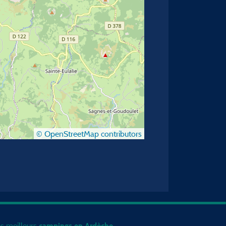
© OpenStreetMap contributors
s meilleurs
.
campings en Ardèche