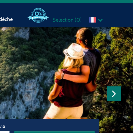
rdèche
Sélection (
0
)
ants