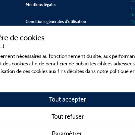
Mentions légales
Co
dé
Conditions générales d'utilisation
Go
d'
re de cookies
mo
Contact
Mé
..)
en
CGV
ictement nécessaires au fonctionnement du site, aux perform
po
t des cookies afin de bénéficier de publicités ciblées adressées 
Fa
lisation de ces cookies aux fins décrites dans notre politique 
ca
en
co
Tout accepter
o
fa
id
Tout refuser
To
Paramétrer
me