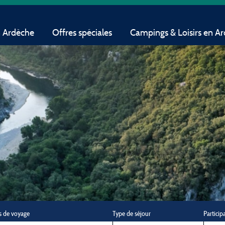
n Ardèche
Offres spéciales
Campings & Loisirs en A
s de voyage
Type de séjour
Particip