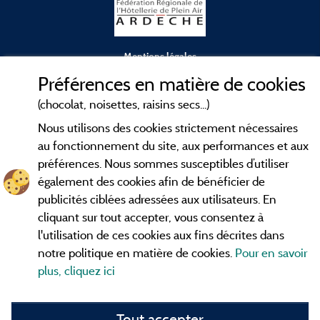
Mentions légales
Préférences en matière de cookies
Conditions générales d'utilisation
(chocolat, noisettes, raisins secs...)
Nous utilisons des cookies strictement nécessaires
Contact
au fonctionnement du site, aux performances et aux
préférences. Nous sommes susceptibles d’utiliser
CGV
également des cookies afin de bénéficier de
publicités ciblées adressées aux utilisateurs. En
Les meilleurs
. Consultez les fiches de
campings en Ardèche
cliquant sur tout accepter, vous consentez à
nos adhérents et découvrez nos meilleures offres dans les
l'utilisation de ces cookies aux fins décrites dans
Gorges de l'Ardèche
, le célèbre
, la grotte de l'Aven
Pont d'Arc
notre politique en matière de cookies.
Pour en savoir
d'Orgnac, Le mont Gerbier de Jonc ou le mont Mézenc...
plus, cliquez ici
informez vous directement ici en ligne avant de contacter le
camping pour réserver votre séjour préféré.
Tout accepter