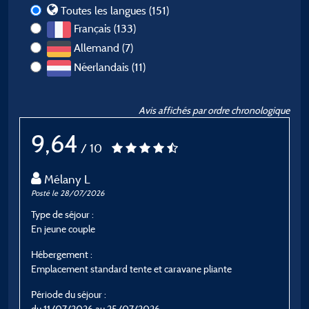
Toutes les langues (151)
Français (133)
Allemand (7)
Néerlandais (11)
Avis affichés par ordre chronologique
9,64
/ 10
Mélany L
Posté le 28/07/2026
P
Type de séjour :
T
En jeune couple
E
Hébergement :
H
Emplacement standard tente et caravane pliante
M
Période du séjour :
P
du 11/07/2026 au 25/07/2026
d