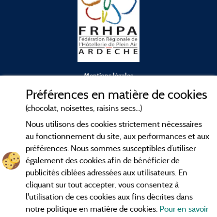
Mentions légales
Préférences en matière de cookies
Conditions générales d'utilisation
(chocolat, noisettes, raisins secs...)
Nous utilisons des cookies strictement nécessaires
Contact
au fonctionnement du site, aux performances et aux
préférences. Nous sommes susceptibles d’utiliser
CGV
également des cookies afin de bénéficier de
publicités ciblées adressées aux utilisateurs. En
Les meilleurs
. Consultez les fiches de
campings en Ardèche
cliquant sur tout accepter, vous consentez à
nos adhérents et découvrez nos meilleures offres dans les
l'utilisation de ces cookies aux fins décrites dans
Gorges de l'Ardèche
, le célèbre
, la grotte de l'Aven
Pont d'Arc
notre politique en matière de cookies.
Pour en savoir
d'Orgnac, Le mont Gerbier de Jonc ou le mont Mézenc...