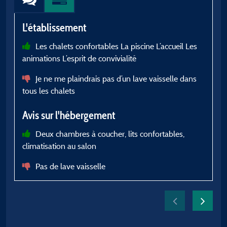
L'établissement
L
Les chalets confortables La piscine L’accueil Les
animations L’esprit de convivialité
l
c
Je ne me plaindrais pas d’un lave vaisselle dans
e
tous les chalets
p
p
Avis sur l'hébergement
g
r
Deux chambres à coucher, lits confortables,
i
climatisation au salon
t
Pas de lave vaisselle
t
p
e