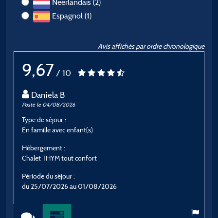
Néerlandais (2)
Espagnol (1)
Avis affichés par ordre chronologique
9,67
/ 10
Daniela B
Posté le 04/08/2026
P
Type de séjour :
T
En famille avec enfant(s)
E
Hébergement :
H
Chalet THYM tout confort
C
Période du séjour :
P
du 25/07/2026 au 01/08/2026
d