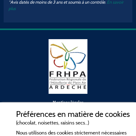
*Avis datés de moins de 3 ans et soumis à un contrôle.
En savoir
A
plus
é
Mentions légales
Préférences en matière de cookies
Conditions générales d'utilisation
(chocolat, noisettes, raisins secs...)
Nous utilisons des cookies strictement nécessaires