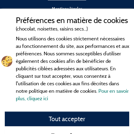
Mentions légales
Préférences en matière de cookies
Conditions générales d'utilisation
(chocolat, noisettes, raisins secs...)
Nous utilisons des cookies strictement nécessaires
Contact
au fonctionnement du site, aux performances et aux
préférences. Nous sommes susceptibles d’utiliser
CGV
également des cookies afin de bénéficier de
publicités ciblées adressées aux utilisateurs. En
Les meilleurs
. Consultez les fiches de
campings en Ardèche
cliquant sur tout accepter, vous consentez à
nos adhérents et découvrez nos meilleures offres dans les
l'utilisation de ces cookies aux fins décrites dans
Gorges de l'Ardèche
, le célèbre
, la grotte de l'Aven
Pont d'Arc
notre politique en matière de cookies.
Pour en savoir
d'Orgnac, Le mont Gerbier de Jonc ou le mont Mézenc...
plus, cliquez ici
informez vous directement ici en ligne avant de contacter le
camping pour réserver votre séjour préféré.
Tout accepter
Faites vous votre propre idée du camping, au pied d'un lac,
avec club
enfants
, avec vos animaux de compagnie, sous la
tente, en
camping car
ou dans un mobil home ou même de