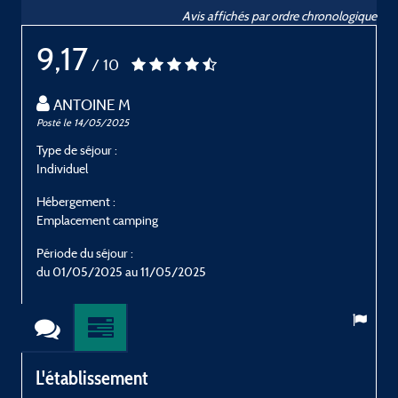
Avis affichés par ordre chronologique
9,17
/ 10
ANTOINE M
Posté le 14/05/2025
P
Type de séjour :
T
Individuel
E
Hébergement :
H
Emplacement camping
P
Période du séjour :
du 01/05/2025 au 11/05/2025
L'établissement