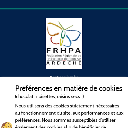
Mentions légales
Préférences en matière de cookies
Conditions générales d'utilisation
(chocolat, noisettes, raisins secs...)
Nous utilisons des cookies strictement nécessaires
Contact
au fonctionnement du site, aux performances et aux
préférences. Nous sommes susceptibles d’utiliser
CGV
également des cookies afin de bénéficier de