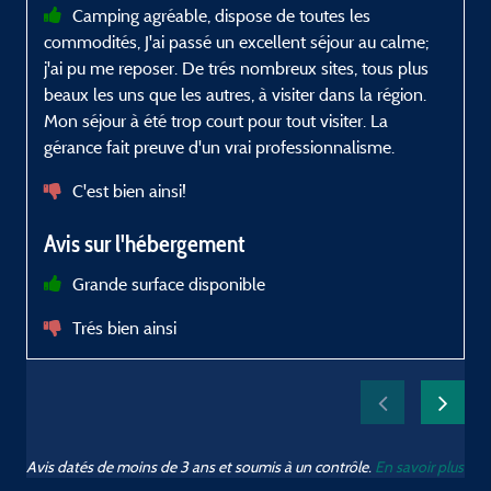
Camping agréable, dispose de toutes les
u
commodités, J'ai passé un excellent séjour au calme;
g
j'ai pu me reposer. De trés nombreux sites, tous plus
r
beaux les uns que les autres, à visiter dans la région.
d
Mon séjour à été trop court pour tout visiter. La
s
gérance fait preuve d'un vrai professionnalisme.
é
v
C'est bien ainsi!
d
Avis sur l'hébergement
Grande surface disponible
p
Trés bien ainsi
Avis datés de moins de 3 ans et soumis à un contrôle.
En savoir plus