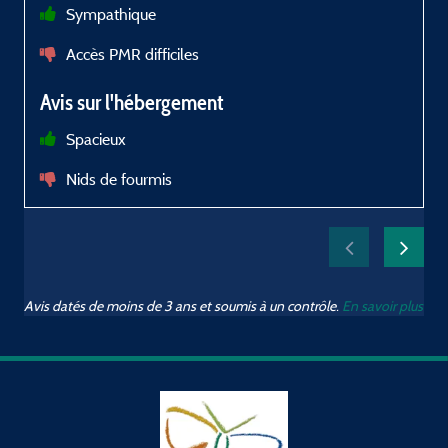
Sympathique
t
Accès PMR difficiles
c
à
Avis sur l'hébergement
Spacieux
Nids de fourmis
l
Avis datés de moins de 3 ans et soumis à un contrôle.
En savoir plus