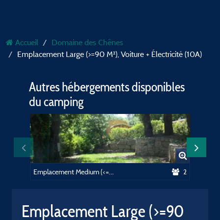
Accueil
Domaine des Chênes
Emplacement Large (>=90 M²), Voiture + Électricité (10A)
Autres hébergements disponibles
du camping
Emplacement Medium (<=80m²), voiture + électricité (10A)
2
Eco ten
Emplacement Large (>=90