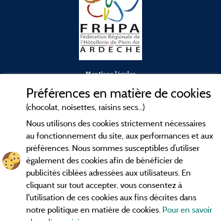
Mentions légales
Préférences en matière de cookies
Conditions générales d'utilisation
(chocolat, noisettes, raisins secs...)
Nous utilisons des cookies strictement nécessaires
Contact
au fonctionnement du site, aux performances et aux
préférences. Nous sommes susceptibles d’utiliser
CGV
également des cookies afin de bénéficier de
publicités ciblées adressées aux utilisateurs. En
Les meilleurs
. Consultez les fiches de
campings en Ardèche
cliquant sur tout accepter, vous consentez à
nos adhérents et découvrez nos meilleures offres dans les
l'utilisation de ces cookies aux fins décrites dans
Gorges de l'Ardèche
, le célèbre
, la grotte de l'Aven
Pont d'Arc
notre politique en matière de cookies.
Pour en savoir
d'Orgnac, Le mont Gerbier de Jonc ou le mont Mézenc...