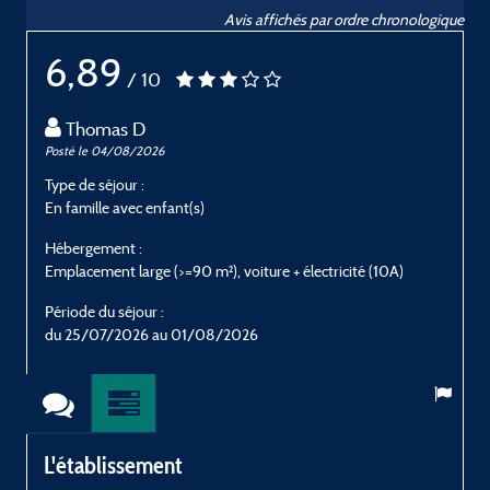
Avis affichés par ordre chronologique
6,89
/ 10
Thomas D
Posté le 04/08/2026
P
Type de séjour :
T
En famille avec enfant(s)
E
Hébergement :
H
Emplacement large (>=90 m²), voiture + électricité (10A)
E
Période du séjour :
P
du 25/07/2026 au 01/08/2026
L'établissement