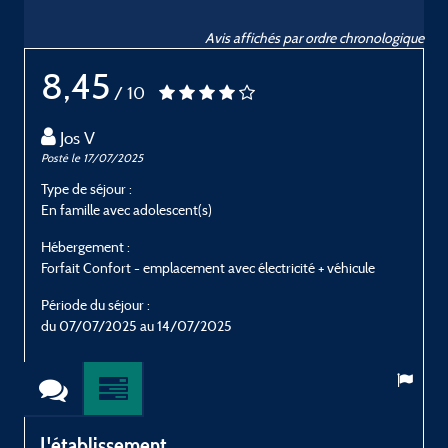
Avis affichés par ordre chronologique
8,45
/ 10
Jos V
Posté le 17/07/2025
P
Type de séjour :
T
En famille avec adolescent(s)
E
Hébergement :
H
Forfait Confort - emplacement avec électricité + véhicule
F
Période du séjour :
P
du 07/07/2025 au 14/07/2025
d
L'établissement