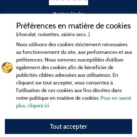
Mentions légales
Préférences en matière de cookies
Conditions générales d'utilisation
(chocolat, noisettes, raisins secs...)
Nous utilisons des cookies strictement nécessaires
Contact
au fonctionnement du site, aux performances et aux
préférences. Nous sommes susceptibles d’utiliser
CGV
également des cookies afin de bénéficier de
publicités ciblées adressées aux utilisateurs. En
Les meilleurs
. Consultez les fiches de
campings en Ardèche
cliquant sur tout accepter, vous consentez à
nos adhérents et découvrez nos meilleures offres dans les
l'utilisation de ces cookies aux fins décrites dans
Gorges de l'Ardèche
, le célèbre
, la grotte de l'Aven
Pont d'Arc
notre politique en matière de cookies.
Pour en savoir
d'Orgnac, Le mont Gerbier de Jonc ou le mont Mézenc...
plus, cliquez ici
informez vous directement ici en ligne avant de contacter le
camping pour réserver votre séjour préféré.
Tout accepter
Faites vous votre propre idée du camping, au pied d'un lac,
avec club
enfants
, avec vos animaux de compagnie, sous la