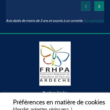
p
Avis datés de moins de 3 ans et soumis à un contrôle.
En savoir plus
a
Mentions légales
Préférences en matière de cookies
Conditions générales d'utilisation
(chocolat, noisettes, raisins secs...)