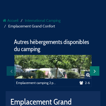
Accueil
International Camping
Emplacement Grand Confort
Autres hébergements disponibles
du camping
Emplacement camping 2 personnes + 1 véhicule ou camping car + électricité 10A + Wifi inclus
2-6
Emplace
Emplacement Grand