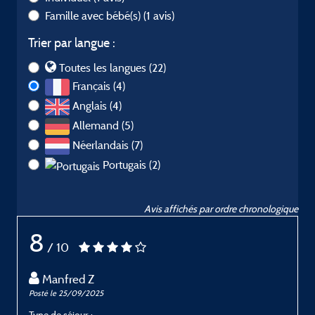
Famille avec bébé(s)
(1 avis)
Trier par langue :
Toutes les langues (22)
Français (4)
Anglais (4)
Allemand (5)
Néerlandais (7)
Portugais (2)
Avis affichés par ordre chronologique
8
/ 10
Manfred Z
Posté le 25/09/2025
P
Type de séjour :
T