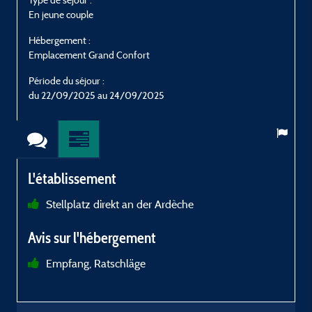
En jeune couple
E
Hébergement :
H
Emplacement Grand Confort
E
Période du séjour :
P
du 22/09/2025 au 24/09/2025
L'établissement
Stellplatz direkt an der Ardèche
a
Avis sur l'hébergement
r
j
Empfang, Ratschläge
o
c