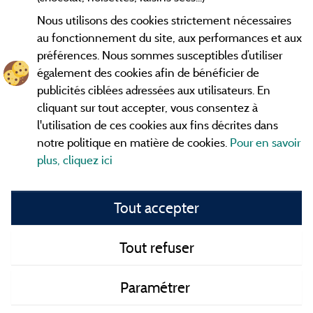
Nous utilisons des cookies strictement nécessaires
Contact
au fonctionnement du site, aux performances et aux
préférences. Nous sommes susceptibles d’utiliser
CGV
également des cookies afin de bénéficier de
publicités ciblées adressées aux utilisateurs. En
Les meilleurs
. Consultez les fiches de
campings en Ardèche
cliquant sur tout accepter, vous consentez à
nos adhérents et découvrez nos meilleures offres dans les
l'utilisation de ces cookies aux fins décrites dans
Gorges de l'Ardèche
, le célèbre
, la grotte de l'Aven
Pont d'Arc
notre politique en matière de cookies.
Pour en savoir
d'Orgnac, Le mont Gerbier de Jonc ou le mont Mézenc...
plus, cliquez ici
informez vous directement ici en ligne avant de contacter le
camping pour réserver votre séjour préféré.
Tout accepter
Faites vous votre propre idée du camping, au pied d'un lac,
avec club
enfants
, avec vos animaux de compagnie, sous la
tente, en
camping car
ou dans un mobil home ou même de
Tout refuser
façon insolite ... Choisissez vos vacances idéales !
Paramétrer
Tous les campings en Ardèche et au meilleur prix !