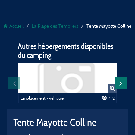
Accueil
La Plage des Templiers
Tente Mayotte Colline
Autres hébergements disponibles
du camping
Emplacement + véhicule
1-2
Tente M
Tente Mayotte Colline