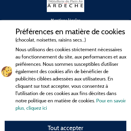
Mentions légales
Préférences en matière de cookies
Conditions générales d'utilisation
(chocolat, noisettes, raisins secs...)
Nous utilisons des cookies strictement nécessaires
Contact
au fonctionnement du site, aux performances et aux
préférences. Nous sommes susceptibles d’utiliser
CGV
également des cookies afin de bénéficier de
publicités ciblées adressées aux utilisateurs. En
Les meilleurs
. Consultez les fiches de
campings en Ardèche
cliquant sur tout accepter, vous consentez à
nos adhérents et découvrez nos meilleures offres dans les
l'utilisation de ces cookies aux fins décrites dans
Gorges de l'Ardèche
, le célèbre
, la grotte de l'Aven
Pont d'Arc
notre politique en matière de cookies.
Pour en savoir
d'Orgnac, Le mont Gerbier de Jonc ou le mont Mézenc...
plus, cliquez ici
informez vous directement ici en ligne avant de contacter le
camping pour réserver votre séjour préféré.
Tout accepter
Faites vous votre propre idée du camping, au pied d'un lac,