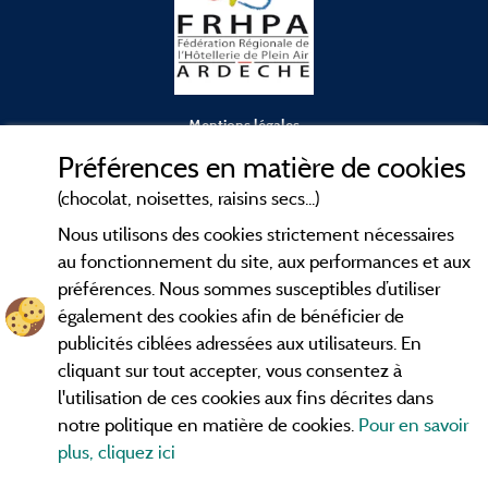
Mentions légales
Préférences en matière de cookies
Conditions générales d'utilisation
(chocolat, noisettes, raisins secs...)
Nous utilisons des cookies strictement nécessaires
Contact
au fonctionnement du site, aux performances et aux
préférences. Nous sommes susceptibles d’utiliser
CGV
également des cookies afin de bénéficier de
publicités ciblées adressées aux utilisateurs. En
Les meilleurs
. Consultez les fiches de
campings en Ardèche
cliquant sur tout accepter, vous consentez à
nos adhérents et découvrez nos meilleures offres dans les
l'utilisation de ces cookies aux fins décrites dans
Gorges de l'Ardèche
, le célèbre
, la grotte de l'Aven
Pont d'Arc
notre politique en matière de cookies.
Pour en savoir
d'Orgnac, Le mont Gerbier de Jonc ou le mont Mézenc...
plus, cliquez ici
informez vous directement ici en ligne avant de contacter le
camping pour réserver votre séjour préféré.