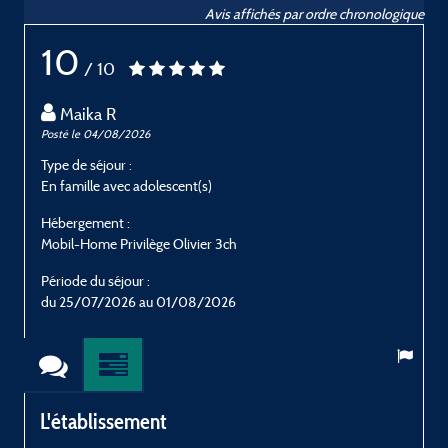
Avis affichés par ordre chronologique
10
/ 10
Maika R
Posté le 04/08/2026
P
Type de séjour :
T
En famille avec adolescent(s)
E
Hébergement :
H
Mobil-Home Privilège Olivier 3ch
M
Période du séjour :
P
du 25/07/2026 au 01/08/2026
L'établissement