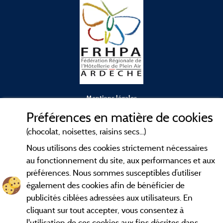
Mentions légales
Préférences en matière de cookies
Conditions générales d'utilisation
(chocolat, noisettes, raisins secs...)
Nous utilisons des cookies strictement nécessaires
Contact
au fonctionnement du site, aux performances et aux
préférences. Nous sommes susceptibles d’utiliser
CGV
également des cookies afin de bénéficier de
publicités ciblées adressées aux utilisateurs. En
Les meilleurs
. Consultez les fiches de
campings en Ardèche
cliquant sur tout accepter, vous consentez à
nos adhérents et découvrez nos meilleures offres dans les
l'utilisation de ces cookies aux fins décrites dans