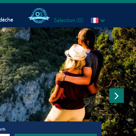
rdèche
Sélection (
0
)
ants