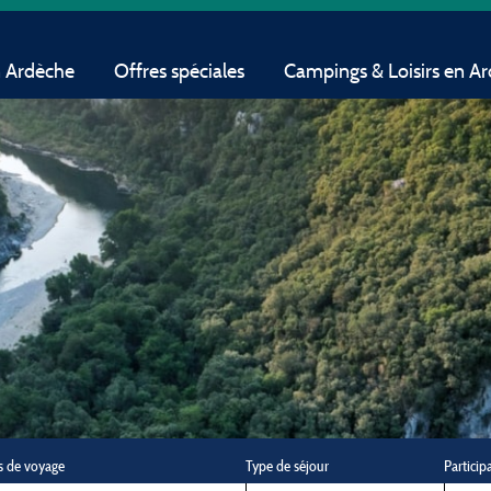
n Ardèche
Offres spéciales
Campings & Loisirs en A
s de voyage
Type de séjour
Particip