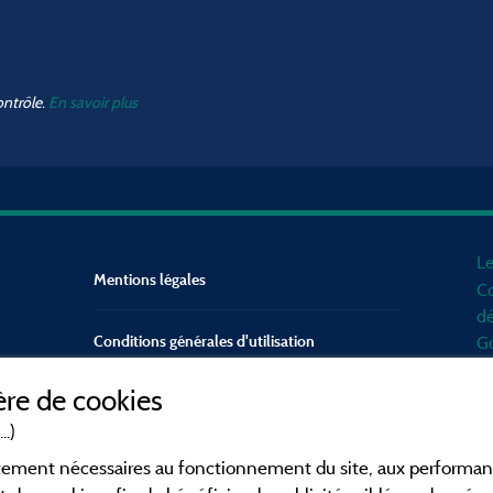
ontrôle.
En savoir plus
Le
Mentions légales
Co
dé
Conditions générales d'utilisation
Go
d'
re de cookies
mo
Contact
Mé
..)
en
CGV
ictement nécessaires au fonctionnement du site, aux perform
po