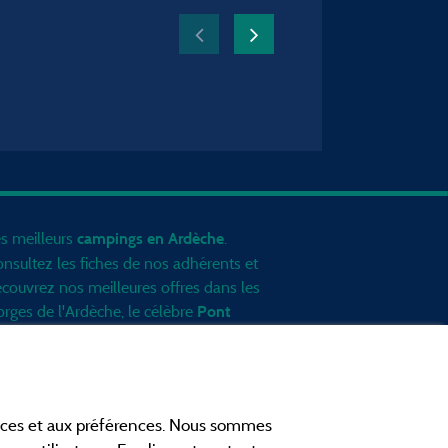
s meilleurs
.
campings en Ardèche
nsultez les fiches de nos adhérents et
couvrez nos meilleures offres dans les
rges de l'Ardèche
, le célèbre
Pont
, la grotte de l'Aven d'Orgnac, Le
Arc
nt Gerbier de Jonc ou le mont
zenc... informez vous directement ici
 ligne avant de contacter le camping
ances et aux préférences. Nous sommes
ur réserver votre séjour préféré.