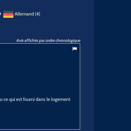
Allemand (4)
Avis affichés par ordre chronologique
9
/ 10
GAETANNE B
Posté le 01/09/2025
Type de séjour :
En famille avec adolescent
Hébergement :
u ce qui est fourni dans le logement
Lodge confort*** - 5 pers
Période du séjour :
du 23/08/2025 au 30/0