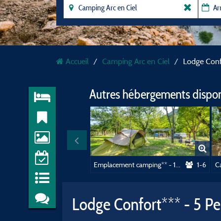
Accueil
Camping Arc en Ciel
Lodge Conf
Autres hébergements dispo
Emplacement camping** - 100 m2 Electricité incluse
1-6
C
Lodge Confort*** - 5 P