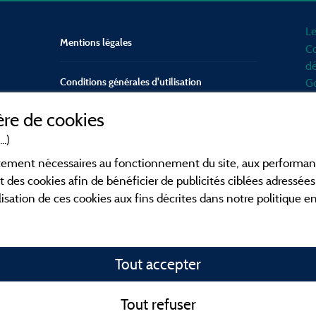
Le
Mentions légales
Co
dé
Conditions générales d'utilisation
Go
d'
re de cookies
mo
Contact
Mé
..)
en
CGV
ictement nécessaires au fonctionnement du site, aux perform
po
t des cookies afin de bénéficier de publicités ciblées adressées 
Fa
lisation de ces cookies aux fins décrites dans notre politique 
ca
en
co
Tout accepter
o
fa
id
Tout refuser