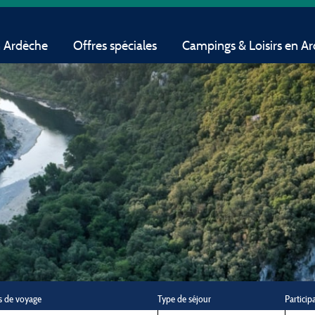
n Ardèche
Offres spéciales
Campings & Loisirs en A
s de voyage
Type de séjour
Particip