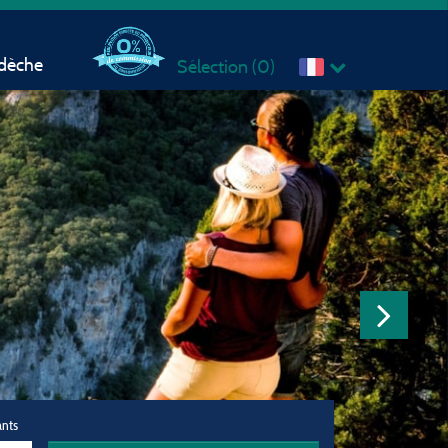
rdèche
Sélection (
0
)
ants