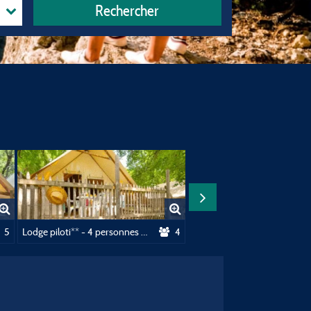
Rechercher
5
Lodge piloti** - 4 personnes - 2 chambres - Sans sanitaire
4
Lodge confo