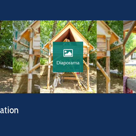
Diaporama
vation