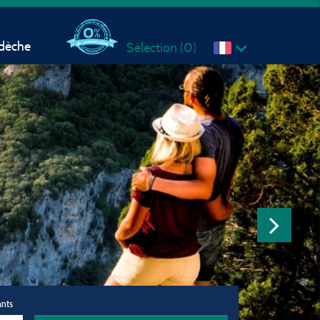
rdèche
Sélection (
0
)
ants