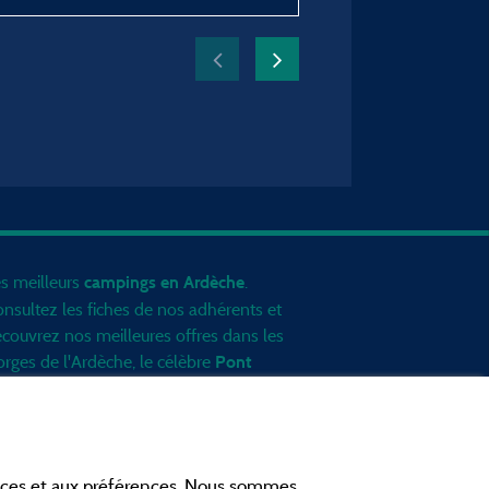
s meilleurs
.
campings en Ardèche
nsultez les fiches de nos adhérents et
couvrez nos meilleures offres dans les
rges de l'Ardèche
, le célèbre
Pont
, la grotte de l'Aven d'Orgnac, Le
Arc
nt Gerbier de Jonc ou le mont
zenc... informez vous directement ici
 ligne avant de contacter le camping
ances et aux préférences. Nous sommes