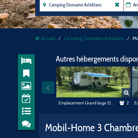
Accueil
Camping Domaine Arleblanc
Mo
Autres hébergements dispo
Emplacement Grand large 120-150 M2 forfait deux personnes tente ou caravane electricité comprise
2
Mobil-Home 3 Chambres