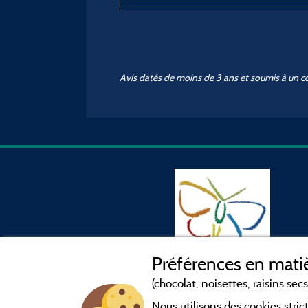
Avis datés de moins de 3 ans et soumis à un c
Préférences en matiè
(chocolat, noisettes, raisins secs.
Nous utilisons des cookies str