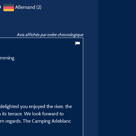
Allemand (2)
Avis affichés par ordre chronologique
8,91
/ 10
wimming.
Christophe D
Posté le 04/08/2025
Type de séjour :
En jeune couple
Hébergement :
Mobil-home 3 chambres - 
elighted you enjoyed the river, the
Période du séjour :
ts terrace. We look forward to
du 19/07/2025 au 02/0
m regards, The Camping Arleblanc