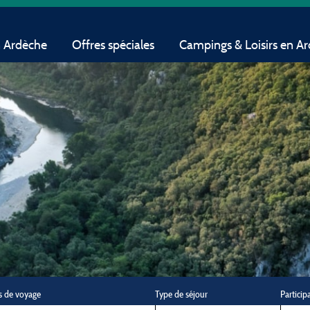
n Ardèche
Offres spéciales
Campings & Loisirs en A
s de voyage
Type de séjour
Particip