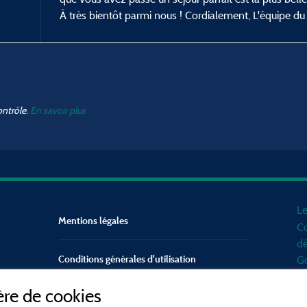
À très bientôt parmi nous ! Cordialement, L'équipe d
ontrôle.
En savoir plus
Le
Mentions légales
Co
dé
Conditions générales d'utilisation
Go
d'
re de cookies
mo
Contact