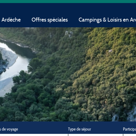
n Ardèche
Offres spéciales
Campings & Loisirs en A
s de voyage
Type de séjour
Particip