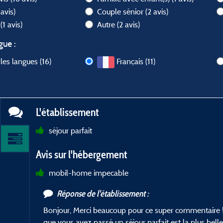
 avis)
Couple sénior
(2 avis)
l
(1 avis)
Autre
(2 avis)
gue :
les langues (16)
Français (11)
L'établissement
séjour parfait
Avis sur l'hébergement
mobil-home impecable
Réponse de l'établissement :
Bonjour, Merci beaucoup pour ce super commentaire ! 
que vous avez passé un séjour parfait est la plus bel