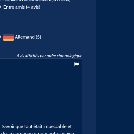
Entre amis
(4 avis)
Allemand (5)
Avis affichés par ordre chronologique
9,89
/ 10
Inge D
Posté le 07/06/2026
Type de séjour :
Autre
Hébergement :
Mobil-home accessible P
Savoir que tout était impeccable et
Période du séjour :
le des récompenses pour notre équipe.