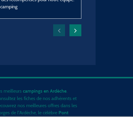
du 01/06/2026 au 06/0
u camping
s meilleurs
.
campings en Ardèche
nsultez les fiches de nos adhérents et
couvrez nos meilleures offres dans les
rges de l'Ardèche
, le célèbre
Pont
, la grotte de l'Aven d'Orgnac, Le
Arc
nt Gerbier de Jonc ou le mont