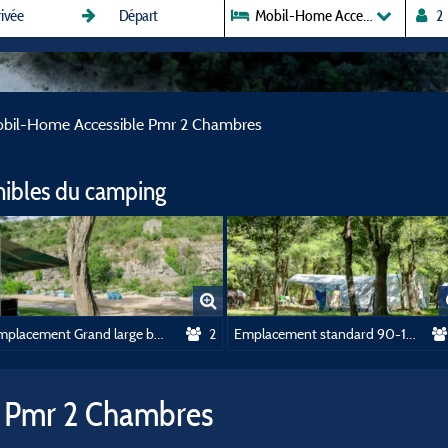
Mobil-Home Accessible Pmr 2 
bil-Home Accessible Pmr 2 Chambres
nibles du camping
Emplacement Grand large bord de riviere Forfait 2 personnes voiture electricité 120-150m2
2
Emplacement standard 90-110 M2, 2 personnes + Electricité + Voiture
 Pmr 2 Chambres