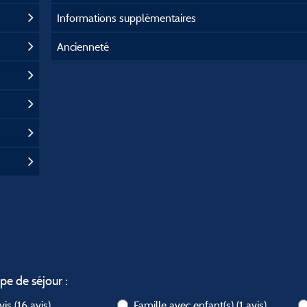
Informations supplémentaires
Ancienneté
ype de séjour :
avis
(16 avis)
Famille avec enfant(s)
(1 avis)