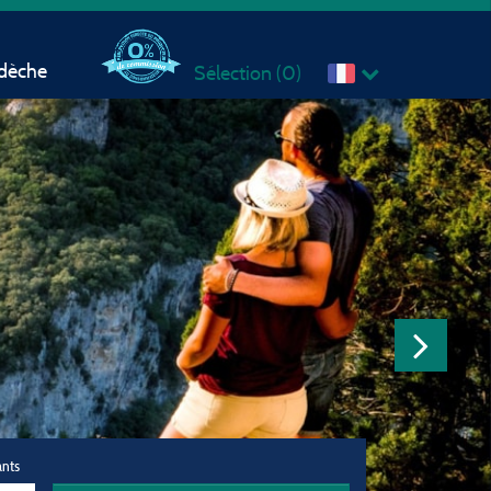
rdèche
Sélection (
0
)
ants