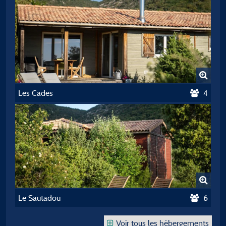
Les Cades
4
Le Sautadou
6
Voir tous les hébergements