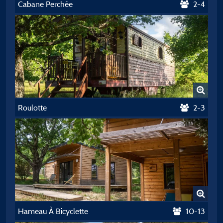
Cabane Perchée
2-4
Roulotte
2-3
Hameau À Bicyclette
10-13