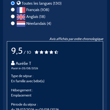
Toutes les langues (130)
Français (108)
Anglais (18)
Néerlandais (4)
Avis affichés par ordre chronologique
9,5
/ 10
Aurélie T
Posté le 05/08/2026
P
Type de séjour :
T
En famille avec bébé(s)
E
Hébergement :
H
Emplacement
E
Période du séjour :
P
du 29/07/2026 au 01/08/2026
d