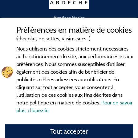
Mentions légales
Préférences en matière de cookies
Conditions générales d'utilisation
(chocolat, noisettes, raisins secs...)
Nous utilisons des cookies strictement nécessaires
Contact
au fonctionnement du site, aux performances et aux
préférences. Nous sommes susceptibles d’utiliser
CGV
également des cookies afin de bénéficier de
publicités ciblées adressées aux utilisateurs. En
Les meilleurs
. Consultez les fiches de
campings en Ardèche
cliquant sur tout accepter, vous consentez à
nos adhérents et découvrez nos meilleures offres dans les
l'utilisation de ces cookies aux fins décrites dans
Gorges de l'Ardèche
, le célèbre
, la grotte de l'Aven
Pont d'Arc
notre politique en matière de cookies.
Pour en savoir
d'Orgnac, Le mont Gerbier de Jonc ou le mont Mézenc...
plus, cliquez ici
informez vous directement ici en ligne avant de contacter le
camping pour réserver votre séjour préféré.
Tout accepter
Faites vous votre propre idée du camping, au pied d'un lac,