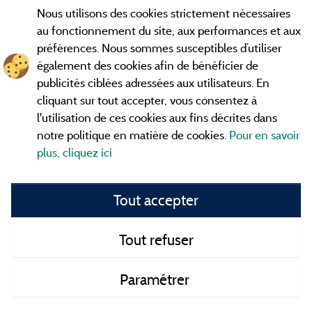
Nous utilisons des cookies strictement nécessaires
Contact
au fonctionnement du site, aux performances et aux
préférences. Nous sommes susceptibles d’utiliser
CGV
également des cookies afin de bénéficier de
publicités ciblées adressées aux utilisateurs. En
Les meilleurs
. Consultez les fiches de
campings en Ardèche
cliquant sur tout accepter, vous consentez à
nos adhérents et découvrez nos meilleures offres dans les
l'utilisation de ces cookies aux fins décrites dans
Gorges de l'Ardèche
, le célèbre
, la grotte de l'Aven
Pont d'Arc
notre politique en matière de cookies.
Pour en savoir
d'Orgnac, Le mont Gerbier de Jonc ou le mont Mézenc...
plus, cliquez ici
informez vous directement ici en ligne avant de contacter le
camping pour réserver votre séjour préféré.
Tout accepter
Faites vous votre propre idée du camping, au pied d'un lac,
avec club
enfants
, avec vos animaux de compagnie, sous la
tente, en
camping car
ou dans un mobil home ou même de
Tout refuser
façon insolite ... Choisissez vos vacances idéales !
Paramétrer
Tous les campings en Ardèche et au meilleur prix !