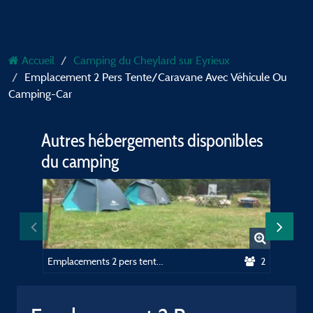
Accueil
Camping du Cheylard sur Eyrieux
Emplacement 2 Pers Tente/Caravane Avec Véhicule Ou
Camping-Car
Autres hébergements disponibles
du camping
Emplacements 2 pers tente sans véhicule
2
Tentes t