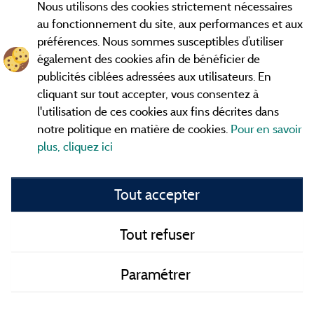
Nous utilisons des cookies strictement nécessaires
Contact
au fonctionnement du site, aux performances et aux
préférences. Nous sommes susceptibles d’utiliser
CGV
également des cookies afin de bénéficier de
publicités ciblées adressées aux utilisateurs. En
Les meilleurs
. Consultez les fiches de
campings en Ardèche
cliquant sur tout accepter, vous consentez à
nos adhérents et découvrez nos meilleures offres dans les
l'utilisation de ces cookies aux fins décrites dans
Gorges de l'Ardèche
, le célèbre
, la grotte de l'Aven
Pont d'Arc
notre politique en matière de cookies.
Pour en savoir
d'Orgnac, Le mont Gerbier de Jonc ou le mont Mézenc...
plus, cliquez ici
informez vous directement ici en ligne avant de contacter le
camping pour réserver votre séjour préféré.
Tout accepter
Faites vous votre propre idée du camping, au pied d'un lac,
avec club
enfants
, avec vos animaux de compagnie, sous la
tente, en
camping car
ou dans un mobil home ou même de
Tout refuser
façon insolite ... Choisissez vos vacances idéales !
Paramétrer
Tous les campings en Ardèche et au meilleur prix !