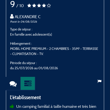
9
/ 10
ALEXANDRE C
Posté le 04/08/2026
P
Type de séjour :
T
En famille avec adolescent(s)
E
Hébergement :
H
MOBIL HOME PREMIUM - 2 CHAMBRES - 35M² - TERRASSE
- CLIMATISATION - TV.
-
Période du séjour :
P
du 25/07/2026 au 01/08/2026
d
L'établissement
Un camping familial à taille humaine et très bien