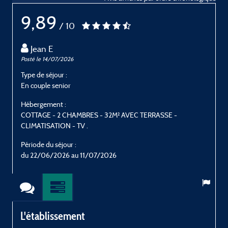
9,89
/ 10
Jean E
Posté le 14/07/2026
P
Type de séjour :
T
En couple senior
E
Hébergement :
H
COTTAGE - 2 CHAMBRES - 32M² AVEC TERRASSE -
CLIMATISATION - TV .
C
Période du séjour :
P
du 22/06/2026 au 11/07/2026
L'établissement