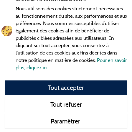
Nous utilisons des cookies strictement nécessaires
Contact
au fonctionnement du site, aux performances et aux
préférences. Nous sommes susceptibles d’utiliser
CGV
également des cookies afin de bénéficier de
publicités ciblées adressées aux utilisateurs. En
Les meilleurs
. Consultez les fiches de
campings en Ardèche
cliquant sur tout accepter, vous consentez à
nos adhérents et découvrez nos meilleures offres dans les
l'utilisation de ces cookies aux fins décrites dans
Gorges de l'Ardèche
, le célèbre
, la grotte de l'Aven
Pont d'Arc
notre politique en matière de cookies.
Pour en savoir
d'Orgnac, Le mont Gerbier de Jonc ou le mont Mézenc...
plus, cliquez ici
informez vous directement ici en ligne avant de contacter le
camping pour réserver votre séjour préféré.
Tout accepter
Faites vous votre propre idée du camping, au pied d'un lac,
avec club
enfants
, avec vos animaux de compagnie, sous la
tente, en
camping car
ou dans un mobil home ou même de
Tout refuser
façon insolite ... Choisissez vos vacances idéales !
Paramétrer
Tous les campings en Ardèche et au meilleur prix !