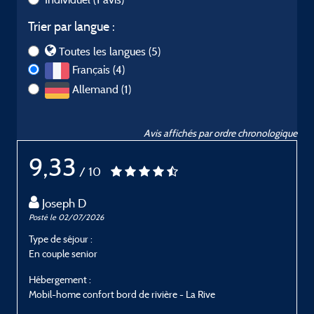
Trier par langue :
Toutes les langues (5)
Français (4)
Allemand (1)
Avis affichés par ordre chronologique
9,33
/ 10
Joseph D
Posté le 02/07/2026
P
Type de séjour :
T
En couple senior
E
Hébergement :
H
Mobil-home confort bord de rivière - La Rive
M