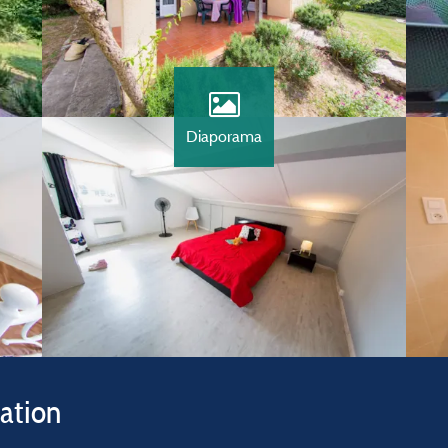
Diaporama
vation