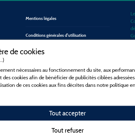
Le
Mentions légales
Co
dé
Conditions générales d'utilisation
Go
d'
re de cookies
mo
Contact
Mé
..)
en
CGV
ictement nécessaires au fonctionnement du site, aux perform
po
t des cookies afin de bénéficier de publicités ciblées adressées 
Fa
lisation de ces cookies aux fins décrites dans notre politique 
ca
en
co
Tout accepter
o
fa
id
Tout refuser