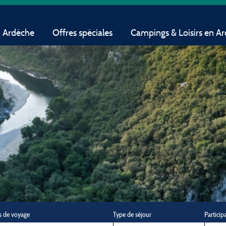
n Ardèche
Offres spéciales
Campings & Loisirs en A
s de voyage
Type de séjour
Particip