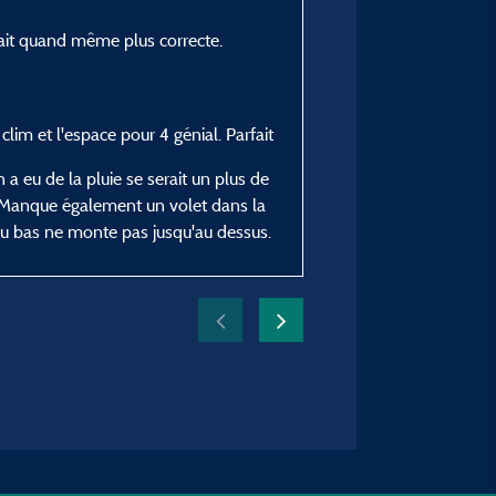
Fleur K
Posté le 24/07/2024
rait quand même plus correcte.
Type de séjour :
En famille avec enfant(s)
Hébergement :
clim et l'espace pour 4 génial. Parfait
Maison - 3 chambres
a eu de la pluie se serait un plus de
Période du séjour :
il. Manque également un volet dans la
du 08/07/2024 au 22/0
 du bas ne monte pas jusqu'au dessus.