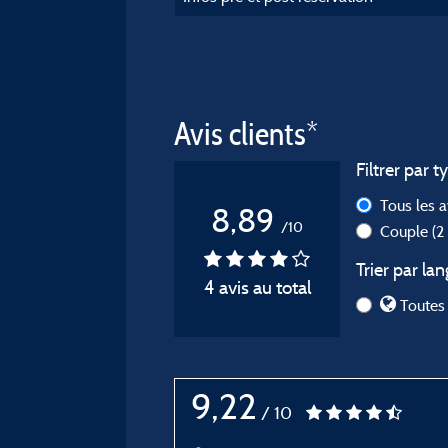
Avis clients*
Filtrer par t
Tous les 
8,89
/10
Couple
(2
Trier par lan
4 avis au total
Toutes 
9,22
/ 10