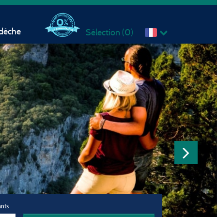
rdèche
Sélection (
0
)
ants