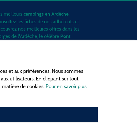
s meilleurs
.
campings en Ardèche
nsultez les fiches de nos adhérents et
couvrez nos meilleures offres dans les
rges de l'Ardèche
, le célèbre
Pont
, la grotte de l'Aven d'Orgnac, Le
Arc
nt Gerbier de Jonc ou le mont
zenc... informez vous directement ici
 ligne avant de contacter le camping
ances et aux préférences. Nous sommes
ur réserver votre séjour préféré.
aux utilisateurs. En cliquant sur tout
ites vous votre propre idée du
en matière de cookies.
Pour en savoir plus,
mping, au pied d'un lac, avec club
fants
, avec vos animaux de
mpagnie, sous la tente, en
camping car
u dans un mobil home ou même de
çon insolite ... Choisissez vos vacances
éales !