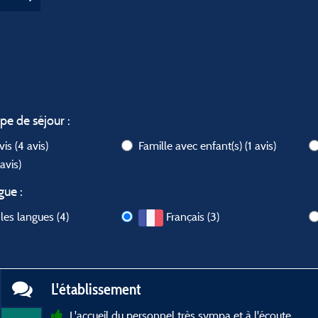
ype de séjour :
avis
(4 avis)
Famille avec enfant(s)
(1 avis)
 avis)
gue :
les langues (4)
Français (3)
L'établissement
L'accueil du personnel très sympa et à l'écoute