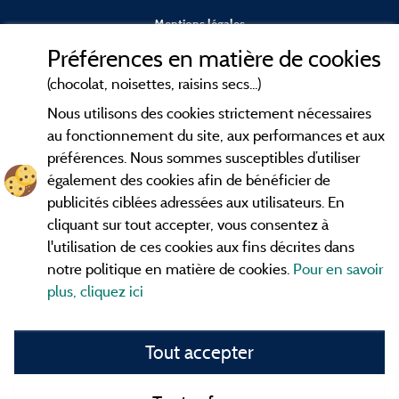
Mentions légales
Préférences en matière de cookies
Conditions générales d'utilisation
(chocolat, noisettes, raisins secs...)
Nous utilisons des cookies strictement nécessaires
Contact
au fonctionnement du site, aux performances et aux
préférences. Nous sommes susceptibles d’utiliser
CGV
également des cookies afin de bénéficier de
publicités ciblées adressées aux utilisateurs. En
Les meilleurs
. Consultez les fiches de
campings en Ardèche
cliquant sur tout accepter, vous consentez à
nos adhérents et découvrez nos meilleures offres dans les
l'utilisation de ces cookies aux fins décrites dans
Gorges de l'Ardèche
, le célèbre
, la grotte de l'Aven
Pont d'Arc
notre politique en matière de cookies.
Pour en savoir
d'Orgnac, Le mont Gerbier de Jonc ou le mont Mézenc...
plus, cliquez ici
informez vous directement ici en ligne avant de contacter le
camping pour réserver votre séjour préféré.
Tout accepter
Faites vous votre propre idée du camping, au pied d'un lac,
avec club
enfants
, avec vos animaux de compagnie, sous la
tente, en
camping car
ou dans un mobil home ou même de