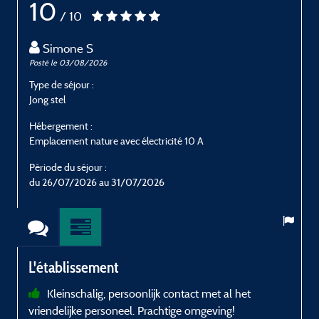
10
/ 10
Simone S
Posté le 03/08/2026
P
Type de séjour :
T
Jong stel
S
Hébergement :
H
Emplacement nature avec électricité 10 A
E
Période du séjour :
P
du 26/07/2026 au 31/07/2026
L'établissement
Kleinschalig, persoonlijk contact met al het
vriendelijke personeel. Prachtige omgeving!