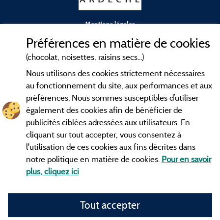
Mentions légales
Préférences en matière de cookies
Conditions générales d'utilisation
(chocolat, noisettes, raisins secs...)
Nous utilisons des cookies strictement nécessaires
Contact
au fonctionnement du site, aux performances et aux
préférences. Nous sommes susceptibles d’utiliser
CGV
également des cookies afin de bénéficier de
publicités ciblées adressées aux utilisateurs. En
Les meilleurs
. Consultez les fiches de
campings en Ardèche
cliquant sur tout accepter, vous consentez à
nos adhérents et découvrez nos meilleures offres dans les
l'utilisation de ces cookies aux fins décrites dans
Gorges de l'Ardèche
, le célèbre
, la grotte de l'Aven
Pont d'Arc
notre politique en matière de cookies.
Pour en savoir
d'Orgnac, Le mont Gerbier de Jonc ou le mont Mézenc...
plus, cliquez ici
informez vous directement ici en ligne avant de contacter le
camping pour réserver votre séjour préféré.
Tout accepter
Faites vous votre propre idée du camping, au pied d'un lac,
avec club
enfants
, avec vos animaux de compagnie, sous la