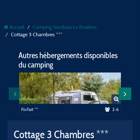
Accueil
Camping Sandaya La Roubine
Cottage 3 Chambres ***
Autres hébergements disponibles
du camping
Forfait **
2-6
Forfait X
Cottage 3 Chambres ***