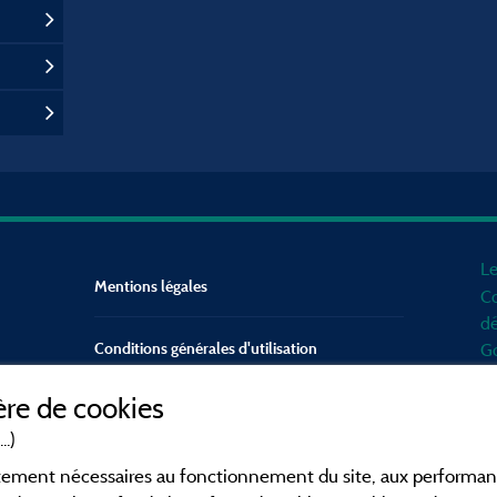
Le
Mentions légales
Co
dé
Conditions générales d'utilisation
Go
d'
re de cookies
mo
Contact
Mé
..)
en
CGV
ictement nécessaires au fonctionnement du site, aux perform
po