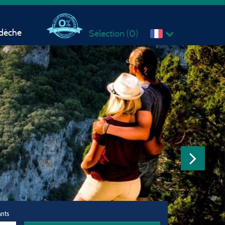
rdèche
Sélection (
0
)
ants