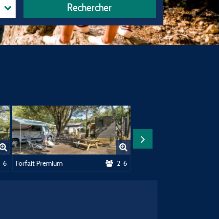
Rechercher
ium
-6
Forfait Premium
2-6
Emplacement ****