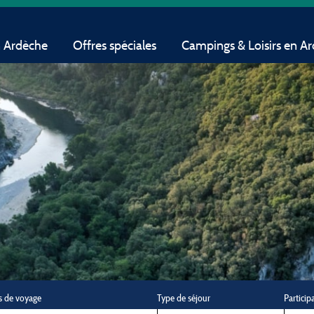
n Ardèche
Offres spéciales
Campings & Loisirs en A
s de voyage
Type de séjour
Particip