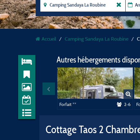
Accueil
Camping Sandaya La Roubine
C
Autres hébergements dispo
Forfait **
2-6
Fo
Cottage Taos 2 Chambr