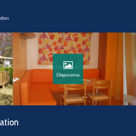
ation
Diaporama
vation