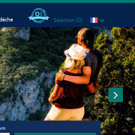
rdèche
Sélection (
0
)
ants