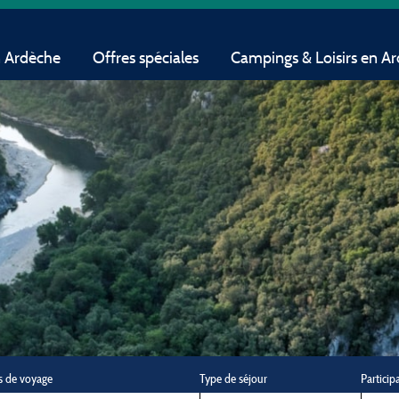
n Ardèche
Offres spéciales
Campings & Loisirs en A
s de voyage
Type de séjour
Particip