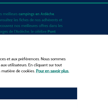
s meilleurs
.
campings en Ardèche
nsultez les fiches de nos adhérents et
couvrez nos meilleures offres dans les
rges de l'Ardèche
, le célèbre
Pont
, la grotte de l'Aven d'Orgnac, Le
Arc
nt Gerbier de Jonc ou le mont
zenc... informez vous directement ici
 ligne avant de contacter le camping
ances et aux préférences. Nous sommes
ur réserver votre séjour préféré.
aux utilisateurs. En cliquant sur tout
ites vous votre propre idée du
en matière de cookies.
Pour en savoir plus,
mping, au pied d'un lac, avec club
fants
, avec vos animaux de
mpagnie, sous la tente, en
camping car
u dans un mobil home ou même de
çon insolite ... Choisissez vos vacances
éales !