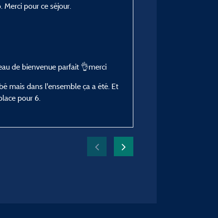
p. Merci pour ce séjour.
Stephane T
Posté le 01/07/2026
Type de séjour :
En jeune couple
Hébergement :
deau de bienvenue parfait 👌merci
Mobil-home Grand Confor
bé mais dans l'ensemble ça a été. Et
climatisé
place pour 6.
Période du séjour :
du 25/06/2026 au 28/0