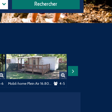
Rechercher
M² 2 Chambres - Climatisé
-6
Mobil-home Plein Air 16.80m² 2 chambres - sans sanitaires (Dimanche)
4-5
Tente Nature Lodge 