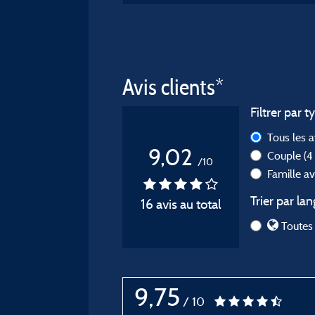
Avis clients*
Filtrer par t
Tous les 
9,02
Couple
(4
/10
Famille a
Trier par lan
16 avis au total
Toutes 
9,75
/ 10