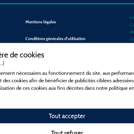
Le
Mentions légales
Co
dé
Conditions générales d'utilisation
Go
d'
re de cookies
mo
Contact
Mé
..)
en
CGV
ictement nécessaires au fonctionnement du site, aux perform
po
t des cookies afin de bénéficier de publicités ciblées adressées 
Fa
lisation de ces cookies aux fins décrites dans notre politique 
ca
en
co
Tout accepter
o
fa
id
Tout refuser