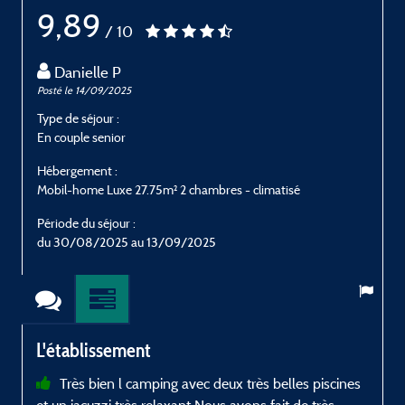
9,89
/ 10
Danielle P
Posté le 14/09/2025
P
Type de séjour :
T
En couple senior
E
Hébergement :
H
Mobil-home Luxe 27.75m² 2 chambres - climatisé
M
Période du séjour :
P
du 30/08/2025 au 13/09/2025
L'établissement
Très bien l camping avec deux très belles piscines