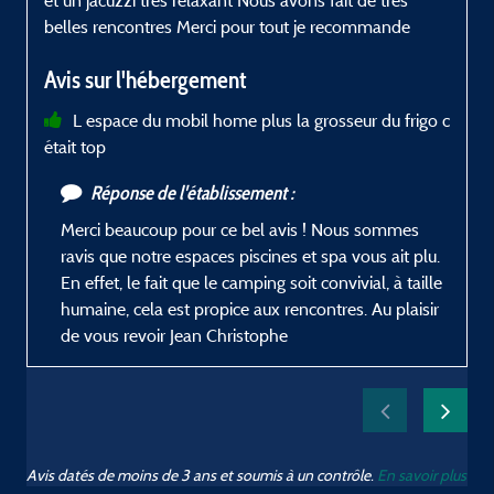
et un jacuzzi très relaxant Nous avons fait de très
r
belles rencontres Merci pour tout je recommande
Avis sur l'hébergement
L espace du mobil home plus la grosseur du frigo c
é
était top
Réponse de l'établissement :
Merci beaucoup pour ce bel avis ! Nous sommes
ravis que notre espaces piscines et spa vous ait plu.
En effet, le fait que le camping soit convivial, à taille
humaine, cela est propice aux rencontres. Au plaisir
de vous revoir Jean Christophe
Avis datés de moins de 3 ans et soumis à un contrôle.
En savoir plus