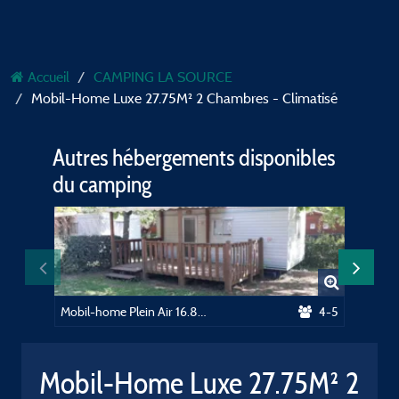
Accueil
CAMPING LA SOURCE
Mobil-Home Luxe 27.75M² 2 Chambres - Climatisé
Autres hébergements disponibles
du camping
Mobil-home Plein Air 16.80m² 2 chambres - sans sanitaires
4-5
Emplace
Mobil-Home Luxe 27.75M² 2