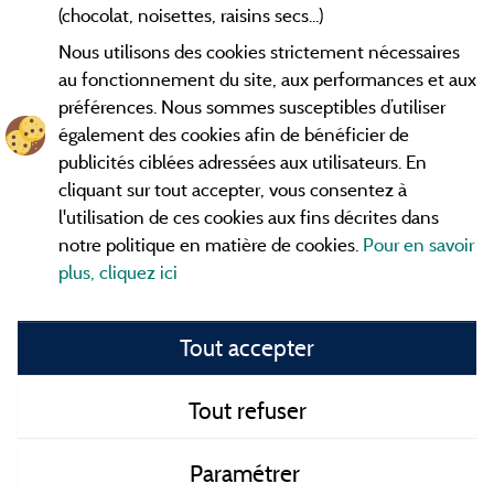
Conditions générales d'utilisation
(chocolat, noisettes, raisins secs...)
Nous utilisons des cookies strictement nécessaires
Contact
au fonctionnement du site, aux performances et aux
préférences. Nous sommes susceptibles d’utiliser
CGV
également des cookies afin de bénéficier de
publicités ciblées adressées aux utilisateurs. En
Les meilleurs
. Consultez les fiches de
campings en Ardèche
cliquant sur tout accepter, vous consentez à
nos adhérents et découvrez nos meilleures offres dans les
l'utilisation de ces cookies aux fins décrites dans
Gorges de l'Ardèche
, le célèbre
, la grotte de l'Aven
Pont d'Arc
notre politique en matière de cookies.
Pour en savoir
d'Orgnac, Le mont Gerbier de Jonc ou le mont Mézenc...
plus, cliquez ici
informez vous directement ici en ligne avant de contacter le
camping pour réserver votre séjour préféré.
Tout accepter
Faites vous votre propre idée du camping, au pied d'un lac,
avec club
enfants
, avec vos animaux de compagnie, sous la
tente, en
camping car
ou dans un mobil home ou même de
Tout refuser
façon insolite ... Choisissez vos vacances idéales !
Paramétrer
Tous les campings en Ardèche et au meilleur prix !