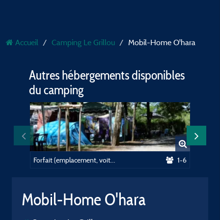
Accueil
Camping Le Grillou
Mobil-Home O'hara
Autres hébergements disponibles
du camping
Forfait (emplacement, voiture, électricité 10A)
1-6
Chalet 
Mobil-Home O'hara