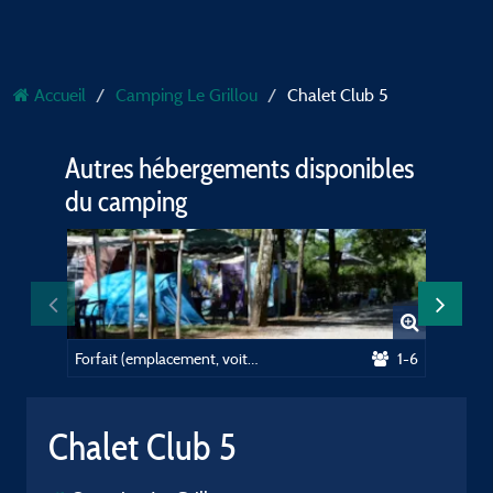
Accueil
Camping Le Grillou
Chalet Club 5
Autres hébergements disponibles
du camping
Forfait (emplacement, voiture, électricité 10A)
1-6
Mobil-
Chalet Club 5